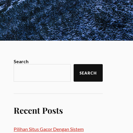
Search
SEARCH
Recent Posts
Pilihan Situs Gacor Dengan Sistem