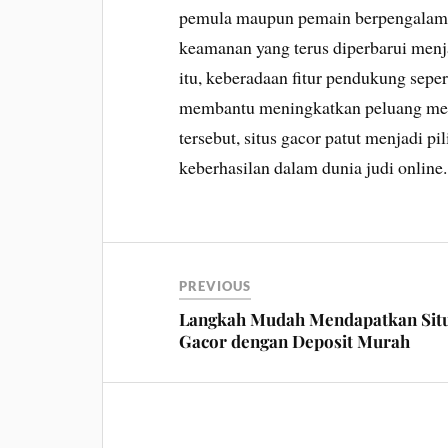
pemula maupun pemain berpengalaman
keamanan yang terus diperbarui menja
itu, keberadaan fitur pendukung sepe
membantu meningkatkan peluang mer
tersebut, situs gacor patut menjadi p
keberhasilan dalam dunia judi online.
PREVIOUS
Langkah Mudah Mendapatkan Sit
Gacor dengan Deposit Murah