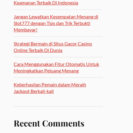
Keamanan Terbaik Di Indonesia
Jangan Lewatkan Kesempatan Menang di
Slot777 dengan Tips dan Trik Terbukti
Membayar!
Strategi Bermain di Situs Gacor Casino
Online Terbaik Di Dunia
Cara Menggunakan Fitur Otomatis Untuk
Meningkatkan Peluang Menang
Keberhasilan Pemain dalam Meraih
Jackpot Berkali-kali
Recent Comments