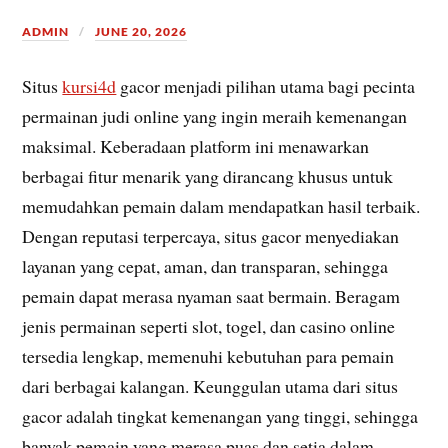
ADMIN
JUNE 20, 2026
Situs
kursi4d
gacor menjadi pilihan utama bagi pecinta
permainan judi online yang ingin meraih kemenangan
maksimal. Keberadaan platform ini menawarkan
berbagai fitur menarik yang dirancang khusus untuk
memudahkan pemain dalam mendapatkan hasil terbaik.
Dengan reputasi terpercaya, situs gacor menyediakan
layanan yang cepat, aman, dan transparan, sehingga
pemain dapat merasa nyaman saat bermain. Beragam
jenis permainan seperti slot, togel, dan casino online
tersedia lengkap, memenuhi kebutuhan para pemain
dari berbagai kalangan. Keunggulan utama dari situs
gacor adalah tingkat kemenangan yang tinggi, sehingga
banyak pemain yang merasa puas dan setia dalam