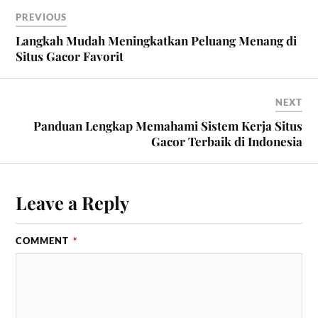
PREVIOUS
Langkah Mudah Meningkatkan Peluang Menang di
Situs Gacor Favorit
NEXT
Panduan Lengkap Memahami Sistem Kerja Situs
Gacor Terbaik di Indonesia
Leave a Reply
COMMENT
*