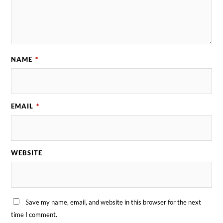
NAME
*
EMAIL
*
WEBSITE
Save my name, email, and website in this browser for the next
time I comment.