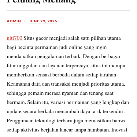
ADMIN
JUNE 29, 2026
ulti700
Situs gacor menjadi salah satu pilihan utama
bagi pecinta permainan judi online yang ingin
mendapatkan pengalaman terbaik. Dengan berbagai
fitur unggulan dan layanan terpercaya, situs ini mampu
memberikan sensasi berbeda dalam setiap taruhan.
Keamanan data dan transaksi menjadi prioritas utama,
sehingga pemain merasa nyaman dan tenang saat
bermain. Selain itu, variasi permainan yang lengkap dan
update secara berkala menambah daya tarik tersendiri.
Penggunaan teknologi terbaru juga memastikan bahwa
setiap aktivitas berjalan lancar tanpa hambatan. Inovasi