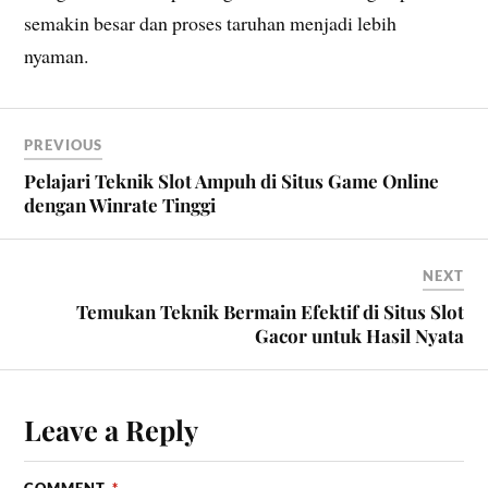
semakin besar dan proses taruhan menjadi lebih
nyaman.
PREVIOUS
Pelajari Teknik Slot Ampuh di Situs Game Online
dengan Winrate Tinggi
NEXT
Temukan Teknik Bermain Efektif di Situs Slot
Gacor untuk Hasil Nyata
Leave a Reply