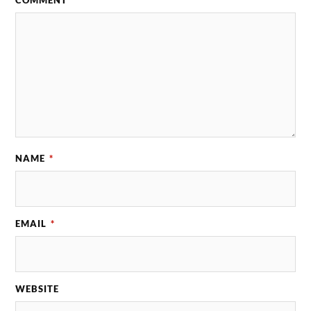
COMMENT
*
NAME
*
EMAIL
*
WEBSITE