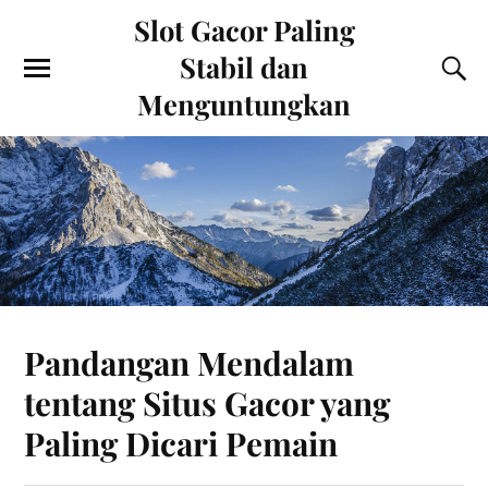
Slot Gacor Paling
Stabil dan
Menguntungkan
Pandangan Mendalam
tentang Situs Gacor yang
Paling Dicari Pemain