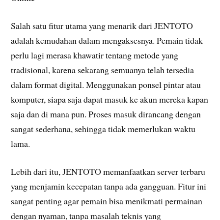
Salah satu fitur utama yang menarik dari JENTOTO
adalah kemudahan dalam mengaksesnya. Pemain tidak
perlu lagi merasa khawatir tentang metode yang
tradisional, karena sekarang semuanya telah tersedia
dalam format digital. Menggunakan ponsel pintar atau
komputer, siapa saja dapat masuk ke akun mereka kapan
saja dan di mana pun. Proses masuk dirancang dengan
sangat sederhana, sehingga tidak memerlukan waktu
lama.
Lebih dari itu, JENTOTO memanfaatkan server terbaru
yang menjamin kecepatan tanpa ada gangguan. Fitur ini
sangat penting agar pemain bisa menikmati permainan
dengan nyaman, tanpa masalah teknis yang