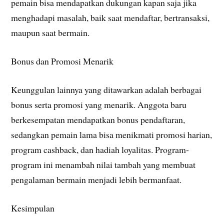
pemain bisa mendapatkan dukungan kapan saja jika
menghadapi masalah, baik saat mendaftar, bertransaksi,
maupun saat bermain.
Bonus dan Promosi Menarik
Keunggulan lainnya yang ditawarkan adalah berbagai
bonus serta promosi yang menarik. Anggota baru
berkesempatan mendapatkan bonus pendaftaran,
sedangkan pemain lama bisa menikmati promosi harian,
program cashback, dan hadiah loyalitas. Program-
program ini menambah nilai tambah yang membuat
pengalaman bermain menjadi lebih bermanfaat.
Kesimpulan