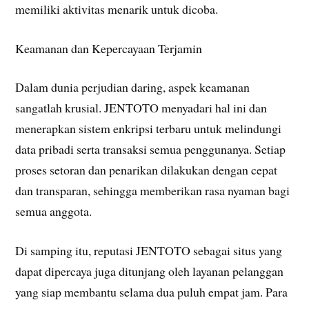
memiliki aktivitas menarik untuk dicoba.
Keamanan dan Kepercayaan Terjamin
Dalam dunia perjudian daring, aspek keamanan
sangatlah krusial. JENTOTO menyadari hal ini dan
menerapkan sistem enkripsi terbaru untuk melindungi
data pribadi serta transaksi semua penggunanya. Setiap
proses setoran dan penarikan dilakukan dengan cepat
dan transparan, sehingga memberikan rasa nyaman bagi
semua anggota.
Di samping itu, reputasi JENTOTO sebagai situs yang
dapat dipercaya juga ditunjang oleh layanan pelanggan
yang siap membantu selama dua puluh empat jam. Para