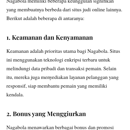
Nagabola memiliki beberapa keunggulan signifikan
yang membuatnya berbeda dari situs judi online lainnya.
Berikut adalah beberapa di antaranya:
1.
Keamanan dan Kenyamanan
Keamanan adalah prioritas utama bagi Nagabola. Situs
ini menggunakan teknologi enkripsi terbaru untuk
melindungi data pribadi dan transaksi pemain. Selain
itu, mereka juga menyediakan layanan pelanggan yang
responsif, siap membantu pemain yang memiliki
kendala.
2.
Bonus yang Menggiurkan
Nagabola menawarkan berbagai bonus dan promosi