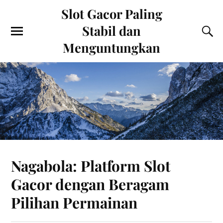
Slot Gacor Paling
Stabil dan
Menguntungkan
Nagabola: Platform Slot
Gacor dengan Beragam
Pilihan Permainan