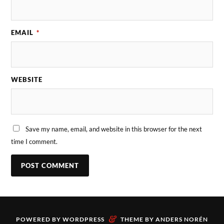
EMAIL
*
WEBSITE
Save my name, email, and website in this browser for the next
time I comment.
&
POWERED BY
WORDPRESS
THEME BY
ANDERS NORÉN