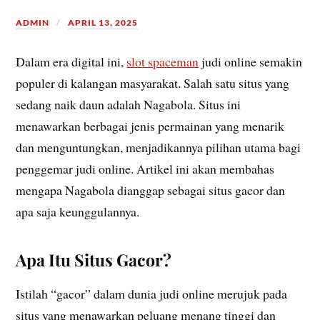
ADMIN
APRIL 13, 2025
Dalam era digital ini,
slot spaceman
judi online semakin
populer di kalangan masyarakat. Salah satu situs yang
sedang naik daun adalah Nagabola. Situs ini
menawarkan berbagai jenis permainan yang menarik
dan menguntungkan, menjadikannya pilihan utama bagi
penggemar judi online. Artikel ini akan membahas
mengapa Nagabola dianggap sebagai situs gacor dan
apa saja keunggulannya.
Apa Itu Situs Gacor?
Istilah “gacor” dalam dunia judi online merujuk pada
situs yang menawarkan peluang menang tinggi dan