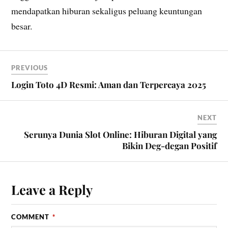
mendapatkan hiburan sekaligus peluang keuntungan
besar.
PREVIOUS
Login Toto 4D Resmi: Aman dan Terpercaya 2025
NEXT
Serunya Dunia Slot Online: Hiburan Digital yang
Bikin Deg-degan Positif
Leave a Reply
COMMENT
*