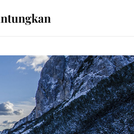
guntungkan