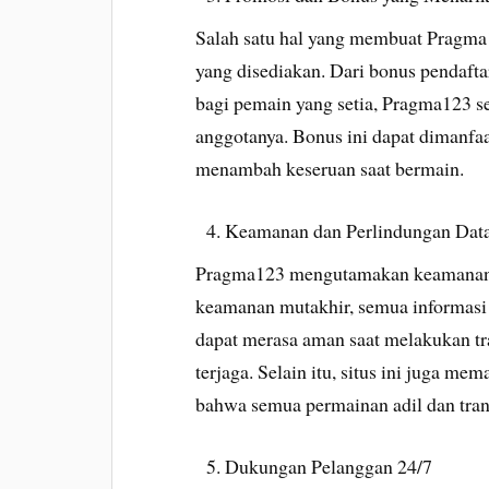
Salah satu hal yang membuat Pragma
yang disediakan. Dari bonus pendafta
bagi pemain yang setia, Pragma123 s
anggotanya. Bonus ini dapat dimanf
menambah keseruan saat bermain.
Keamanan dan Perlindungan Dat
Pragma123 mengutamakan keamanan d
keamanan mutakhir, semua informasi
dapat merasa aman saat melakukan tr
terjaga. Selain itu, situs ini juga m
bahwa semua permainan adil dan tran
Dukungan Pelanggan 24/7