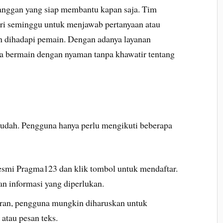
nggan yang siap membantu kapan saja. Tim
hari seminggu untuk menjawab pertanyaan atau
 dihadapi pemain. Dengan adanya layanan
sa bermain dengan nyaman tanpa khawatir tentang
udah. Pengguna hanya perlu mengikuti beberapa
smi Pragma123 dan klik tombol untuk mendaftar.
an informasi yang diperlukan.
taran, pengguna mungkin diharuskan untuk
atau pesan teks.