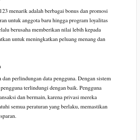
123 menarik adalah berbagai bonus dan promosi
ran untuk anggota baru hingga program loyalitas
elalu berusaha memberikan nilai lebih kepada
aatkan untuk meningkatkan peluang menang dan
a
an perlindungan data pengguna. Dengan sistem
 pengguna terlindungi dengan baik. Pengguna
ansaksi dan bermain, karena privasi mereka
ematuhi semua peraturan yang berlaku, memastikan
sparan.