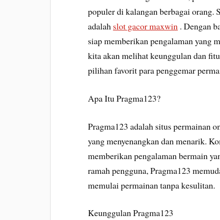
populer di kalangan berbagai orang. 
adalah
slot gacor maxwin
. Dengan ba
siap memberikan pengalaman yang me
kita akan melihat keunggulan dan fi
pilihan favorit para penggemar perma
Apa Itu Pragma123?
Pragma123 adalah situs permainan o
yang menyenangkan dan menarik. Kon
memberikan pengalaman bermain yan
ramah pengguna, Pragma123 memudah
memulai permainan tanpa kesulitan.
Keunggulan Pragma123