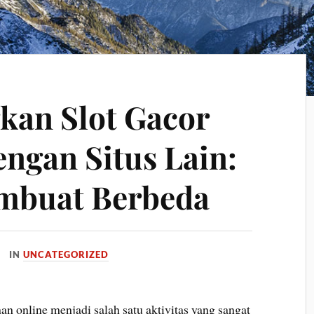
an Slot Gacor
ngan Situs Lain:
mbuat Berbeda
IN
UNCATEGORIZED
an online menjadi salah satu aktivitas yang sangat