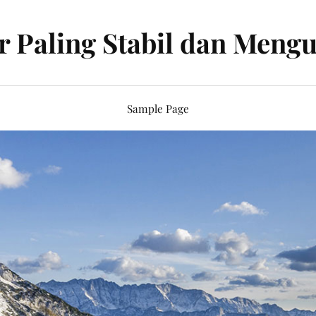
r Paling Stabil dan Men
Sample Page