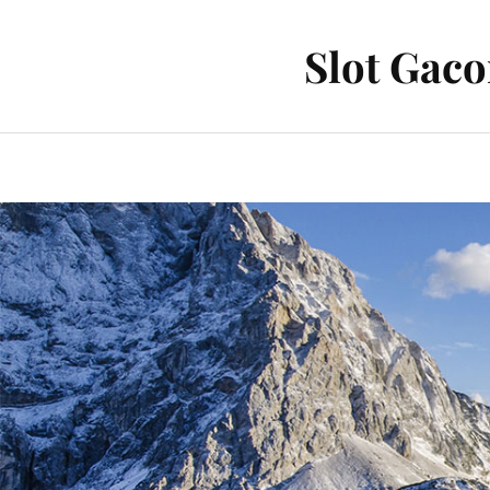
Slot Gaco