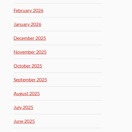
February 2026
January 2026
December 2025
November 2025
October 2025
September 2025
August 2025
July 2025
June 2025