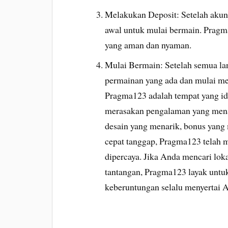
Melakukan Deposit: Setelah akun 
awal untuk mulai bermain. Prag
yang aman dan nyaman.
Mulai Bermain: Setelah semua lan
permainan yang ada dan mulai me
Pragma123 adalah tempat yang id
merasakan pengalaman yang mena
desain yang menarik, bonus yang
cepat tanggap, Pragma123 telah 
dipercaya. Jika Anda mencari lo
tantangan, Pragma123 layak untu
keberuntungan selalu menyertai 