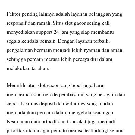
Faktor penting lainnya adalah layanan pelanggan yang
responsif dan ramah. Situs slot gacor sering kali
menyediakan support 24 jam yang siap membantu
segala kendala pemain. Dengan layanan terbaik,
pengalaman bermain menjadi lebih nyaman dan aman,
sehingga pemain merasa lebih percaya diri dalam
melakukan taruhan.
Memilih situs slot gacor yang tepat juga harus
memperhatikan metode pembayaran yang beragam dan
cepat. Fasilitas deposit dan withdraw yang mudah
memudahkan pemain dalam mengelola keuangan.
Keamanan data pribadi dan transaksi juga menjadi
prioritas utama agar pemain merasa terlindungi selama