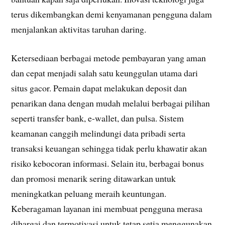
terus dikembangkan demi kenyamanan pengguna dalam
menjalankan aktivitas taruhan daring.
Ketersediaan berbagai metode pembayaran yang aman
dan cepat menjadi salah satu keunggulan utama dari
situs gacor. Pemain dapat melakukan deposit dan
penarikan dana dengan mudah melalui berbagai pilihan
seperti transfer bank, e-wallet, dan pulsa. Sistem
keamanan canggih melindungi data pribadi serta
transaksi keuangan sehingga tidak perlu khawatir akan
risiko kebocoran informasi. Selain itu, berbagai bonus
dan promosi menarik sering ditawarkan untuk
meningkatkan peluang meraih keuntungan.
Keberagaman layanan ini membuat pengguna merasa
dihargai dan termotivasi untuk tetap setia menggunakan