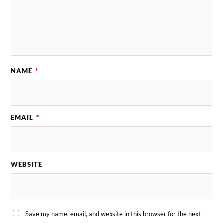
NAME
*
EMAIL
*
WEBSITE
Save my name, email, and website in this browser for the next