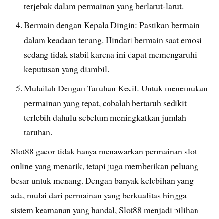
terjebak dalam permainan yang berlarut-larut.
Bermain dengan Kepala Dingin: Pastikan bermain
dalam keadaan tenang. Hindari bermain saat emosi
sedang tidak stabil karena ini dapat memengaruhi
keputusan yang diambil.
Mulailah Dengan Taruhan Kecil: Untuk menemukan
permainan yang tepat, cobalah bertaruh sedikit
terlebih dahulu sebelum meningkatkan jumlah
taruhan.
Slot88 gacor tidak hanya menawarkan permainan slot
online yang menarik, tetapi juga memberikan peluang
besar untuk menang. Dengan banyak kelebihan yang
ada, mulai dari permainan yang berkualitas hingga
sistem keamanan yang handal, Slot88 menjadi pilihan