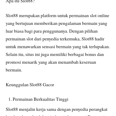
Apa itu Slot88?
Slot88 merupakan platform untuk permainan slot online
yang bertujuan memberikan pengalaman bermain yang
luar biasa bagi para penggunanya. Dengan pilihan
permainan slot dari penyedia terkemuka, Slot88 hadir
untuk menawarkan sensasi bermain yang tak terlupakan.
Selain itu, situs ini juga memiliki berbagai bonus dan
promosi menarik yang akan menambah keseruan
bermain.
Keunggulan Slot88 Gacor
Permainan Berkualitas Tinggi
Slot88 menjalin kerja sama dengan penyedia perangkat