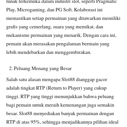
lunak terkemuka dalam industri slot, seperti Pragmatic
Play, Microgaming, dan PG Soft. Kolaborasi ini
memastikan setiap permainan yang ditawarkan memiliki
grafis yang cemerlang, suara yang memikat, dan
mekanisme permainan yang menarik. Dengan cara ini,
pemain akan merasakan pengalaman bermain yang
lebih mendebarkan dan menggembirakan.
Peluang Menang yang Besar
Salah satu alasan mengapa Slot88 dianggap gacor
adalah tingkat RTP (Return to Player) yang cukup
tinggi. RTP yang tinggi menunjukkan bahwa peluang
bagi pemain untuk meraih kemenangan juga semakin
besar. Slot88 menyediakan banyak permainan dengan
RTP di atas 95%, sehingga menjadikannya pilihan ideal