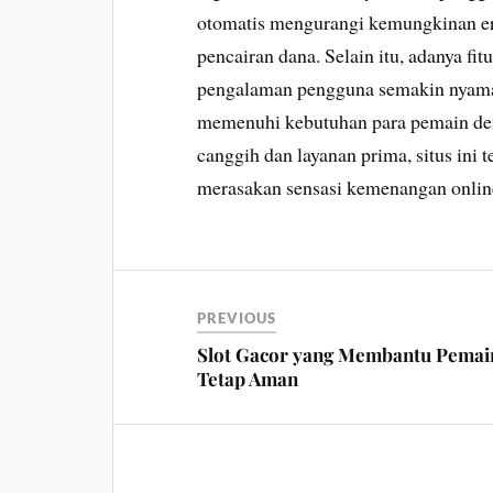
otomatis mengurangi kemungkinan e
pencairan dana. Selain itu, adanya fi
pengalaman pengguna semakin nyaman.
memenuhi kebutuhan para pemain den
canggih dan layanan prima, situs ini 
merasakan sensasi kemenangan onlin
PREVIOUS
Slot Gacor yang Membantu Pemai
Tetap Aman