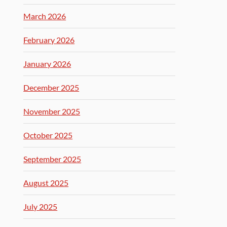
March 2026
February 2026
January 2026
December 2025
November 2025
October 2025
September 2025
August 2025
July 2025