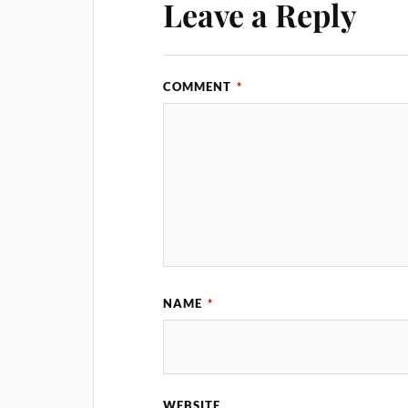
Leave a Reply
COMMENT
*
NAME
*
WEBSITE