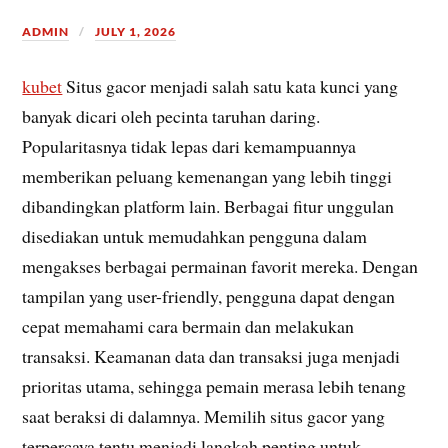
ADMIN
JULY 1, 2026
kubet
Situs gacor menjadi salah satu kata kunci yang
banyak dicari oleh pecinta taruhan daring.
Popularitasnya tidak lepas dari kemampuannya
memberikan peluang kemenangan yang lebih tinggi
dibandingkan platform lain. Berbagai fitur unggulan
disediakan untuk memudahkan pengguna dalam
mengakses berbagai permainan favorit mereka. Dengan
tampilan yang user-friendly, pengguna dapat dengan
cepat memahami cara bermain dan melakukan
transaksi. Keamanan data dan transaksi juga menjadi
prioritas utama, sehingga pemain merasa lebih tenang
saat beraksi di dalamnya. Memilih situs gacor yang
terpercaya tentu menjadi langkah penting untuk