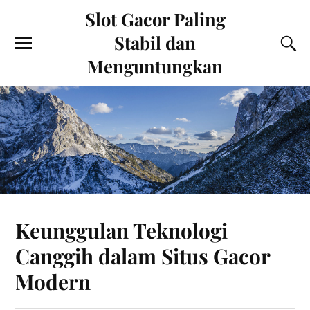
Slot Gacor Paling
Stabil dan
Menguntungkan
Keunggulan Teknologi
Canggih dalam Situs Gacor
Modern