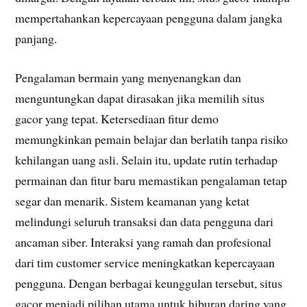
mempertahankan kepercayaan pengguna dalam jangka
panjang.
Pengalaman bermain yang menyenangkan dan
menguntungkan dapat dirasakan jika memilih situs
gacor yang tepat. Ketersediaan fitur demo
memungkinkan pemain belajar dan berlatih tanpa risiko
kehilangan uang asli. Selain itu, update rutin terhadap
permainan dan fitur baru memastikan pengalaman tetap
segar dan menarik. Sistem keamanan yang ketat
melindungi seluruh transaksi dan data pengguna dari
ancaman siber. Interaksi yang ramah dan profesional
dari tim customer service meningkatkan kepercayaan
pengguna. Dengan berbagai keunggulan tersebut, situs
gacor menjadi pilihan utama untuk hiburan daring yang