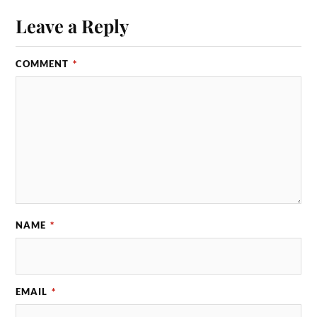
Leave a Reply
COMMENT
*
NAME
*
EMAIL
*