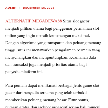
ADMIN
DECEMBER 16, 2025
ALTERNATIF MEGADEWA88
Situs slot gacor
menjadi pilihan utama bagi penggemar permainan slot
online yang ingin meraih kemenangan maksimal.
Dengan algoritma yang transparan dan peluang menang
tinggi, situs ini menawarkan pengalaman bermain yang
menyenangkan dan menguntungkan. Keamanan data
dan transaksi juga menjadi prioritas utama bagi
penyedia platform ini.
Para pemain dapat menikmati berbagai jenis game slot
gacor dari penyedia ternama yang telah terbukti
memberikan peluang menang besar. Fitur bonus,
putaran gratis, dan jackpot progresif sering kali muncul,