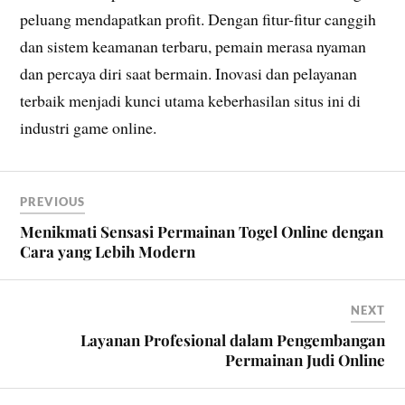
peluang mendapatkan profit. Dengan fitur-fitur canggih
dan sistem keamanan terbaru, pemain merasa nyaman
dan percaya diri saat bermain. Inovasi dan pelayanan
terbaik menjadi kunci utama keberhasilan situs ini di
industri game online.
PREVIOUS
Menikmati Sensasi Permainan Togel Online dengan
Cara yang Lebih Modern
NEXT
Layanan Profesional dalam Pengembangan
Permainan Judi Online