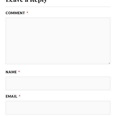
COMMENT
*
NAME
*
EMAIL
*