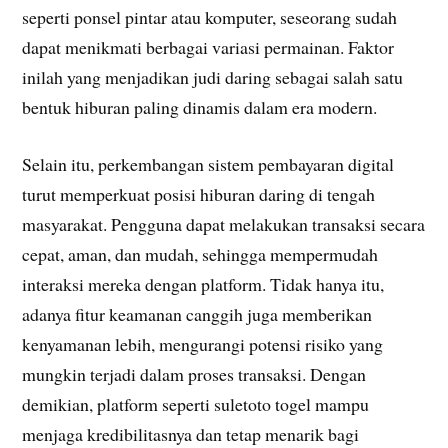
seperti ponsel pintar atau komputer, seseorang sudah
dapat menikmati berbagai variasi permainan. Faktor
inilah yang menjadikan judi daring sebagai salah satu
bentuk hiburan paling dinamis dalam era modern.
Selain itu, perkembangan sistem pembayaran digital
turut memperkuat posisi hiburan daring di tengah
masyarakat. Pengguna dapat melakukan transaksi secara
cepat, aman, dan mudah, sehingga mempermudah
interaksi mereka dengan platform. Tidak hanya itu,
adanya fitur keamanan canggih juga memberikan
kenyamanan lebih, mengurangi potensi risiko yang
mungkin terjadi dalam proses transaksi. Dengan
demikian, platform seperti suletoto togel mampu
menjaga kredibilitasnya dan tetap menarik bagi