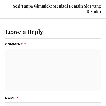
Sesi Tanpa Gimmick: Menjadi Pemain Slot yang
Disiplin
Leave a Reply
COMMENT
*
NAME
*