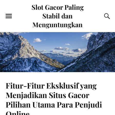
Slot Gacor Paling
Stabil dan
Menguntungkan
Fitur-Fitur Eksklusif yang
Menjadikan Situs Gacor
Pilihan Utama Para Penjudi
Online