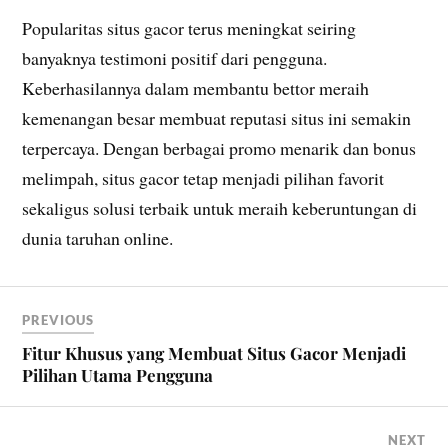
Popularitas situs gacor terus meningkat seiring
banyaknya testimoni positif dari pengguna.
Keberhasilannya dalam membantu bettor meraih
kemenangan besar membuat reputasi situs ini semakin
terpercaya. Dengan berbagai promo menarik dan bonus
melimpah, situs gacor tetap menjadi pilihan favorit
sekaligus solusi terbaik untuk meraih keberuntungan di
dunia taruhan online.
PREVIOUS
Fitur Khusus yang Membuat Situs Gacor Menjadi
Pilihan Utama Pengguna
NEXT