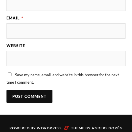
EMAIL
*
WEBSITE
Save my name, email, and website in this browser for the next
time I comment.
&
POWERED BY
WORDPRESS
THEME BY
ANDERS NORÉN