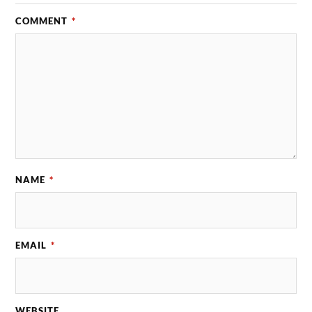
COMMENT
*
NAME
*
EMAIL
*
WEBSITE