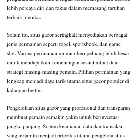
lebih percaya diri dan fokus dalam memasang taruhan
terbaik mereka.
Selain itu, situs gacor seringkali menyediakan berbagai
jenis permainan seperti togel, sportsbook, dan game
slot. Variasi permainan ini memberi peluang lebih besar
untuk mendapatkan kemenangan sesuai minat dan
strategi masing-masing pemain. Pilihan permainan yang
lengkap menjadi daya tarik utama situs gacor populer di
kalangan bettor.
Pengelolaan situs gacor yang profesional dan transparan
membuat pemain semakin yakin untuk berinvestasi
jangka panjang. Sistem keamanan data dan transaksi
yang terjamin menjadi prioritas utama pengelola situs