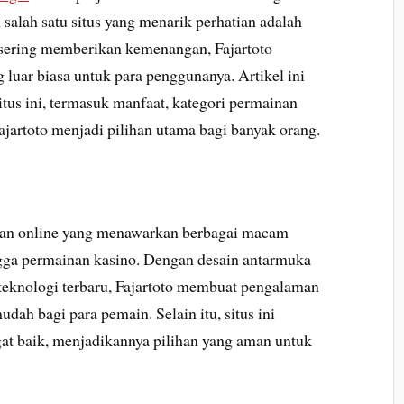
salah satu situs yang menarik perhatian adalah
g sering memberikan kemenangan, Fajartoto
luar biasa untuk para penggunanya. Artikel ini
itus ini, termasuk manfaat, kategori permainan
ajartoto menjadi pilihan utama bagi banyak orang.
dian online yang menawarkan berbagai macam
ngga permainan kasino. Dengan desain antarmuka
eknologi terbaru, Fajartoto membuat pengalaman
ah bagi para pemain. Selain itu, situs ini
at baik, menjadikannya pilihan yang aman untuk