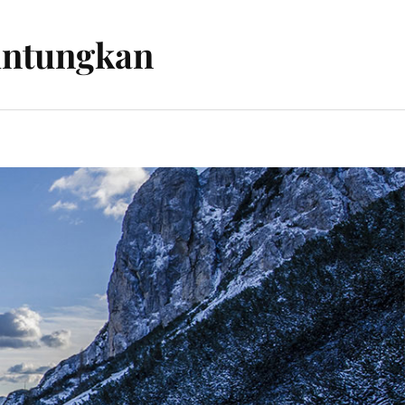
guntungkan