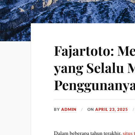
Fajartoto: Me
yang Selalu
Penggunany
BY
ADMIN
ON
APRIL 23, 2025
Dalam beberapa tahun terakhir,
situs 