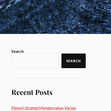
Search
SEARCH
Recent Posts
Pelajari Strategi Menggunakan Variasi