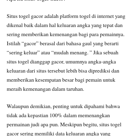
Situs togel gacor adalah platform togel di internet yang
dikenal baik dalam hal keluaran angka yang tepat dan
sering memberikan kemenangan bagi para pemainnya.
Istilah “gacor” berasal dari bahasa gaul yang berarti
“sering keluar” atau “mudah menang. ” Jika sebuah
situs togel dianggap gacor, umumnya angka-angka
keluaran dari situs tersebut lebih bisa diprediksi dan
memberikan kesempatan besar bagi pemain untuk
meraih kemenangan dalam taruhan.
Walaupun demikian, penting untuk dipahami bahwa
tidak ada kepastian 100% dalam memenangkan
permainan judi apa pun. Meskipun begitu, situs togel
gacor sering memiliki data keluaran angka yang