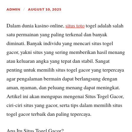
ADMIN
AUGUST 10, 2025
Dalam dunia kasino online,
situs toto
togel adalah salah
satu permainan yang paling terkenal dan banyak
diminati. Banyak individu yang mencari situs togel
gacor, yakni situs yang sering memberikan hasil menang
atau keluaran angka yang tepat dan stabil. Sangat
penting untuk memilih situs togel gacor yang terpercaya
agar pengalaman bermain dapat berlangsung dengan
aman, nyaman, dan peluang menang dapat meningkat.
Artikel ini akan mengupas mengenai Situs Togel Gacor,
ciri-ciri situs yang gacor, serta tips dalam memilih situs
togel gacor terbaik dan paling tepercaya.
Apa Itu Situs Togel Gacor?