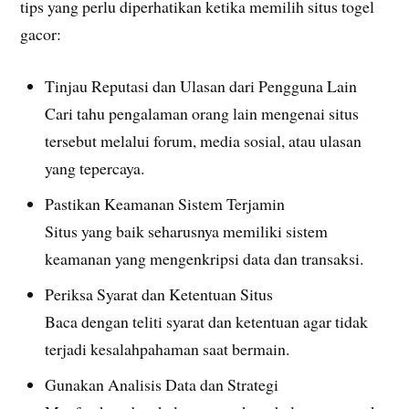
tips yang perlu diperhatikan ketika memilih situs togel
gacor:
Tinjau Reputasi dan Ulasan dari Pengguna Lain
Cari tahu pengalaman orang lain mengenai situs
tersebut melalui forum, media sosial, atau ulasan
yang tepercaya.
Pastikan Keamanan Sistem Terjamin
Situs yang baik seharusnya memiliki sistem
keamanan yang mengenkripsi data dan transaksi.
Periksa Syarat dan Ketentuan Situs
Baca dengan teliti syarat dan ketentuan agar tidak
terjadi kesalahpahaman saat bermain.
Gunakan Analisis Data dan Strategi