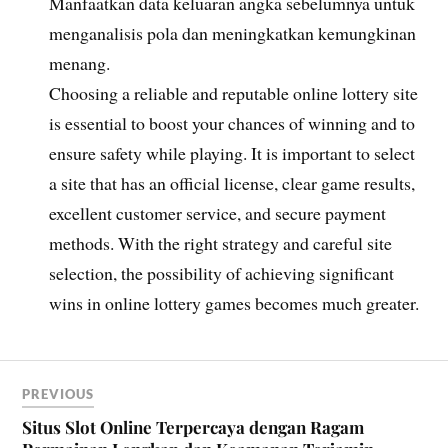
Manfaatkan data keluaran angka sebelumnya untuk
menganalisis pola dan meningkatkan kemungkinan
menang.
Choosing a reliable and reputable online lottery site
is essential to boost your chances of winning and to
ensure safety while playing. It is important to select
a site that has an official license, clear game results,
excellent customer service, and secure payment
methods. With the right strategy and careful site
selection, the possibility of achieving significant
wins in online lottery games becomes much greater.
PREVIOUS
Situs Slot Online Terpercaya dengan Ragam