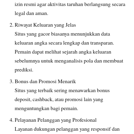
izin resmi agar aktivitas taruhan berlangsung secara
legal dan aman.
Riwayat Keluaran yang Jelas
Situs yang gacor biasanya menunjukkan data
keluaran angka secara lengkap dan transparan.
Pemain dapat melihat sejarah angka keluaran
sebelumnya untuk menganalisis pola dan membuat
prediksi.
Bonus dan Promosi Menarik
Situs yang terbaik sering menawarkan bonus
deposit, cashback, atau promosi lain yang
menguntungkan bagi pemain.
Pelayanan Pelanggan yang Profesional
Layanan dukungan pelanggan yang responsif dan