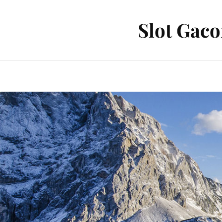
Slot Gaco