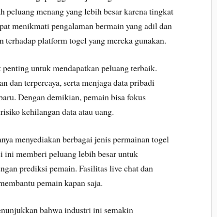
ah peluang menang yang lebih besar karena tingkat
apat menikmati pengalaman bermain yang adil dan
n terhadap platform togel yang mereka gunakan.
t penting untuk mendapatkan peluang terbaik.
n dan terpercaya, serta menjaga data pribadi
rbaru. Dengan demikian, pemain bisa fokus
isiko kehilangan data atau uang.
asanya menyediakan berbagai jenis permainan togel
si ini memberi peluang lebih besar untuk
an prediksi pemain. Fasilitas live chat dan
k membantu pemain kapan saja.
enunjukkan bahwa industri ini semakin