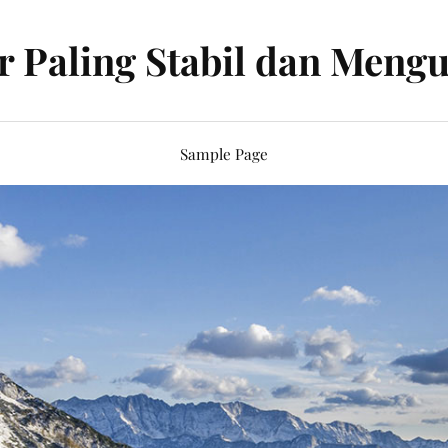
r Paling Stabil dan Men
Sample Page