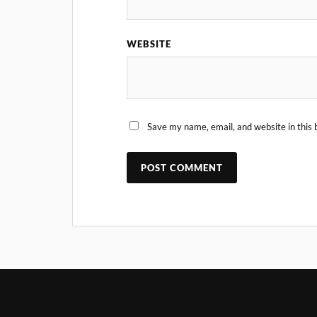
WEBSITE
Save my name, email, and website in this 