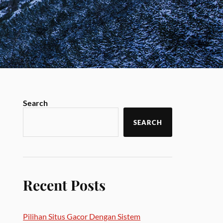
Search
SEARCH
Recent Posts
Pilihan Situs Gacor Dengan Sistem