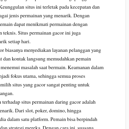
eunggulan situs ini terletak pada kecepatan dan
agai jenis permainan yang menarik. Dengan
, pemain dapat menikmati permainan dengan
teknis. Situs permainan gacor ini juga
k setiap hari.
acor biasanya menyediakan layanan pelanggan yang
 chat dan kontak langsung memudahkan pemain
a menemui masalah saat bermain. Keamanan dalam
njadi fokus utama, sehingga semua proses
ilih situs yang gacor sangat penting untuk
angan.
n terhadap situs permainan daring gacor adalah
narik. Dari slot, poker, domino, hingga
dia dalam satu platform. Pemain bisa berpindah
dan strategi mereka. Dengan cara ini, suasana