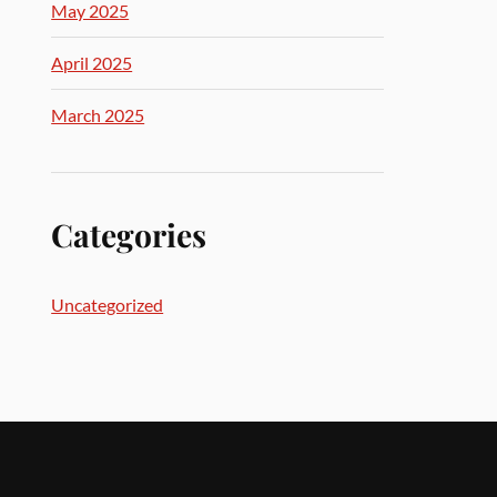
May 2025
April 2025
March 2025
Categories
Uncategorized