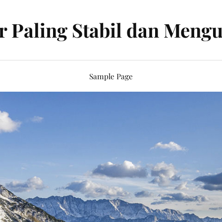
r Paling Stabil dan Men
Sample Page