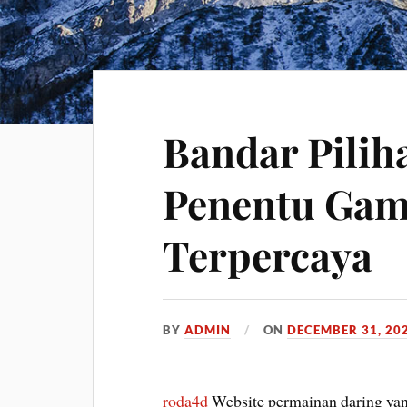
Bandar Pilih
Penentu Gam
Terpercaya
BY
ADMIN
ON
DECEMBER 31, 20
roda4d
Website permainan daring yan