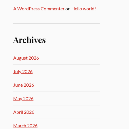
A WordPress Commenter
on
Hello world!
Archives
August 2026
July 2026
June 2026
May 2026
April 2026
March 2026