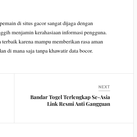
pemain di situs gacor sangat dijaga dengan
anggih menjamin kerahasiaan informasi pengguna.
han terbaik karena mampu memberikan rasa aman
an di mana saja tanpa khawatir data bocor.
NEXT
Bandar Togel Terlengkap Se-Asia
Link Resmi Anti Gangguan