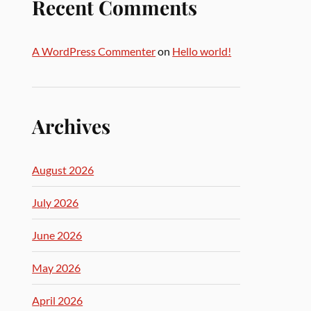
Recent Comments
A WordPress Commenter
on
Hello world!
Archives
August 2026
July 2026
June 2026
May 2026
April 2026