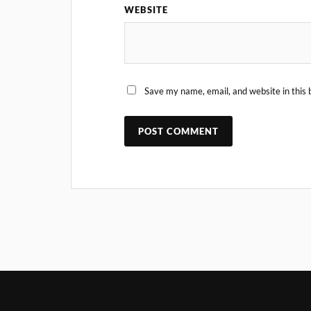
WEBSITE
Save my name, email, and website in this 