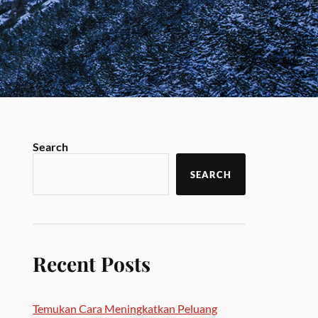
Search
SEARCH
Recent Posts
Temukan Cara Meningkatkan Peluang