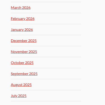
March 2026
February 2026
January 2026
December 2025
November 2025
October 2025
September 2025
August 2025
July 2025