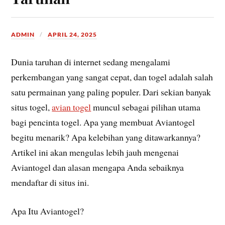
ADMIN
APRIL 24, 2025
Dunia taruhan di internet sedang mengalami
perkembangan yang sangat cepat, dan togel adalah salah
satu permainan yang paling populer. Dari sekian banyak
situs togel,
avian togel
muncul sebagai pilihan utama
bagi pencinta togel. Apa yang membuat Aviantogel
begitu menarik? Apa kelebihan yang ditawarkannya?
Artikel ini akan mengulas lebih jauh mengenai
Aviantogel dan alasan mengapa Anda sebaiknya
mendaftar di situs ini.
Apa Itu Aviantogel?