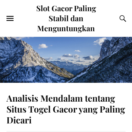
Slot Gacor Paling
Stabil dan
Menguntungkan
Analisis Mendalam tentang
Situs Togel Gacor yang Paling
Dicari