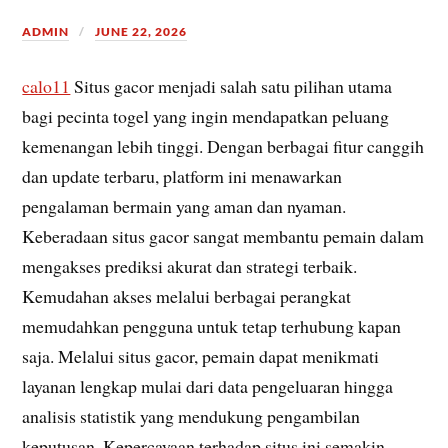
ADMIN
JUNE 22, 2026
calo11
Situs gacor menjadi salah satu pilihan utama
bagi pecinta togel yang ingin mendapatkan peluang
kemenangan lebih tinggi. Dengan berbagai fitur canggih
dan update terbaru, platform ini menawarkan
pengalaman bermain yang aman dan nyaman.
Keberadaan situs gacor sangat membantu pemain dalam
mengakses prediksi akurat dan strategi terbaik.
Kemudahan akses melalui berbagai perangkat
memudahkan pengguna untuk tetap terhubung kapan
saja. Melalui situs gacor, pemain dapat menikmati
layanan lengkap mulai dari data pengeluaran hingga
analisis statistik yang mendukung pengambilan
keputusan. Kepercayaan terhadap situs ini semakin