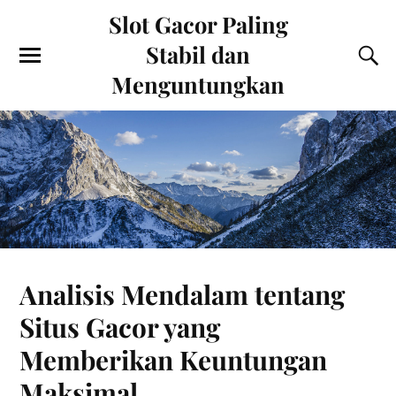
Slot Gacor Paling
Stabil dan
Menguntungkan
Analisis Mendalam tentang
Situs Gacor yang
Memberikan Keuntungan
Maksimal