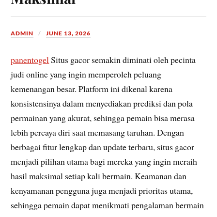
ADMIN
JUNE 13, 2026
panentogel
Situs gacor semakin diminati oleh pecinta
judi online yang ingin memperoleh peluang
kemenangan besar. Platform ini dikenal karena
konsistensinya dalam menyediakan prediksi dan pola
permainan yang akurat, sehingga pemain bisa merasa
lebih percaya diri saat memasang taruhan. Dengan
berbagai fitur lengkap dan update terbaru, situs gacor
menjadi pilihan utama bagi mereka yang ingin meraih
hasil maksimal setiap kali bermain. Keamanan dan
kenyamanan pengguna juga menjadi prioritas utama,
sehingga pemain dapat menikmati pengalaman bermain