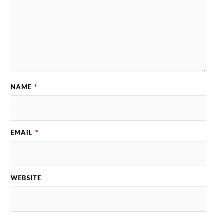
NAME
*
EMAIL
*
WEBSITE