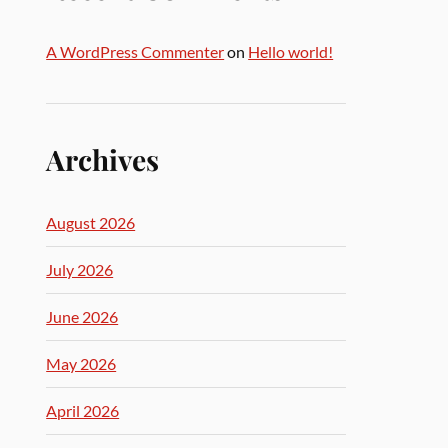
A WordPress Commenter
on
Hello world!
Archives
August 2026
July 2026
June 2026
May 2026
April 2026