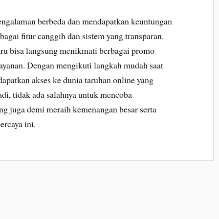
pengalaman berbeda dan mendapatkan keuntungan
gai fitur canggih dan sistem yang transparan.
aru bisa langsung menikmati berbagai promo
 layanan. Dengan mengikuti langkah mudah saat
dapatkan akses ke dunia taruhan online yang
adi, tidak ada salahnya untuk mencoba
ng juga demi meraih kemenangan besar serta
ercaya ini.