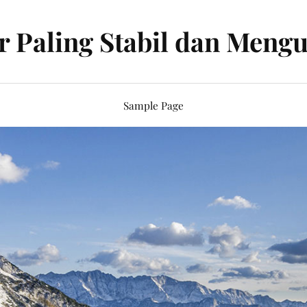
r Paling Stabil dan Men
Sample Page