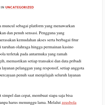
IN
UNCATEGORIZED
la muncul sebagai platform yang menawarkan
kan dan penuh sensasi. Pengguna yang
rasakan kemudahan akses serta berbagai fitur
 taruhan olahraga hingga permainan kasino
bola terletak pada antarmuka yang ramah
h, memastikan setiap transaksi dan data pribadi
n layanan pelanggan yang responsif, setiap anggota
rcayaan penuh saat menjelajah seluruh layanan
t simpel dan cepat, membuat siapa saja bisa
 tanpa harus menunggu lama. Melalui
zeusbola