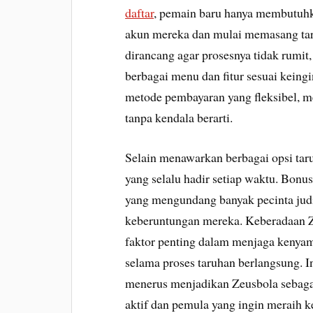
daftar
, pemain baru hanya membutuh
akun mereka dan mulai memasang taru
dirancang agar prosesnya tidak rumi
berbagai menu dan fitur sesuai keingi
metode pembayaran yang fleksibel, m
tanpa kendala berarti.
Selain menawarkan berbagai opsi tar
yang selalu hadir setiap waktu. Bonu
yang mengundang banyak pecinta jud
keberuntungan mereka. Keberadaan Ze
faktor penting dalam menjaga kenyam
selama proses taruhan berlangsung. I
menerus menjadikan Zeusbola sebagai 
aktif dan pemula yang ingin meraih 