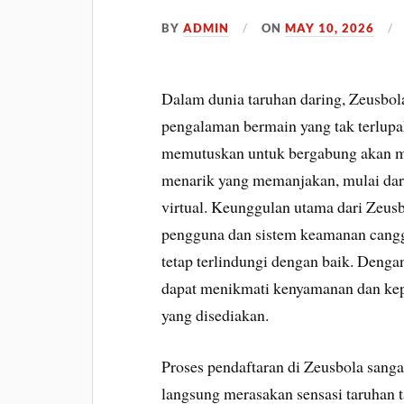
BY
ADMIN
ON
MAY 10, 2026
Dalam dunia taruhan daring, Zeusbo
pengalaman bermain yang tak terlupa
memutuskan untuk bergabung akan me
menarik yang memanjakan, mulai dari
virtual. Keunggulan utama dari Zeus
pengguna dan sistem keamanan canggi
tetap terlindungi dengan baik. Denga
dapat menikmati kenyamanan dan kepe
yang disediakan.
Proses pendaftaran di Zeusbola sanga
langsung merasakan sensasi taruhan