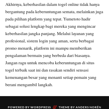
Akhirnya, keberhasilan dalam togel online tidak hanya
bergantung pada keberuntungan semata, melainkan juga
pada pilihan platform yang tepat. Yumetoto hadir
sebagai solusi lengkap bagi mereka yang mengincar
keberhasilan jangka panjang. Melalui layanan yang
profesional, sistem login yang aman, serta berbagai
promo menarik, platform ini mampu memberikan
pengalaman bermain yang berbeda dari biasanya.
Jangan ragu untuk mencoba keberuntungan di situs
togel terbaik saat ini dan rasakan sendiri sensasi
kemenangan besar yang menanti setiap pemain yang
berani mengambil langkah.
&
POWERED BY
WORDPRESS
THEME BY
ANDERS NORÉN