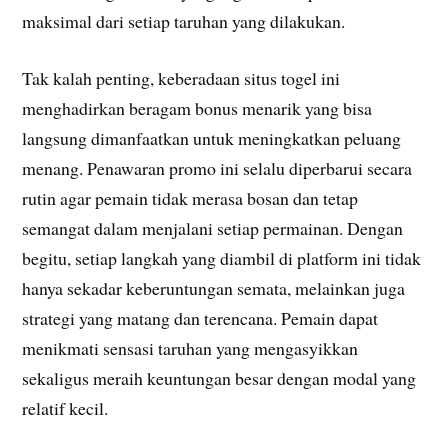
maksimal dari setiap taruhan yang dilakukan.
Tak kalah penting, keberadaan situs togel ini
menghadirkan beragam bonus menarik yang bisa
langsung dimanfaatkan untuk meningkatkan peluang
menang. Penawaran promo ini selalu diperbarui secara
rutin agar pemain tidak merasa bosan dan tetap
semangat dalam menjalani setiap permainan. Dengan
begitu, setiap langkah yang diambil di platform ini tidak
hanya sekadar keberuntungan semata, melainkan juga
strategi yang matang dan terencana. Pemain dapat
menikmati sensasi taruhan yang mengasyikkan
sekaligus meraih keuntungan besar dengan modal yang
relatif kecil.