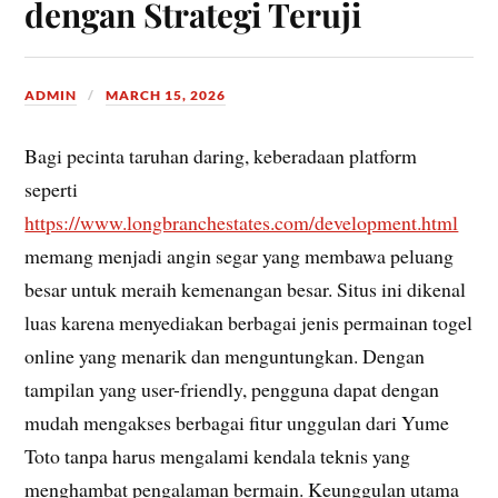
dengan Strategi Teruji
ADMIN
MARCH 15, 2026
Bagi pecinta taruhan daring, keberadaan platform
seperti
https://www.longbranchestates.com/development.html
memang menjadi angin segar yang membawa peluang
besar untuk meraih kemenangan besar. Situs ini dikenal
luas karena menyediakan berbagai jenis permainan togel
online yang menarik dan menguntungkan. Dengan
tampilan yang user-friendly, pengguna dapat dengan
mudah mengakses berbagai fitur unggulan dari Yume
Toto tanpa harus mengalami kendala teknis yang
menghambat pengalaman bermain. Keunggulan utama