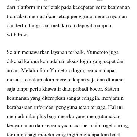
dari platform ini terletak pada kecepatan serta keamanan
transaksi, memastikan setiap pengguna merasa nyaman
dan terlindungi saat melakukan deposit maupun
withdraw.
Selain menawarkan layanan terbaik, Yumetoto juga
dikenal karena kemudahan akses login yang cepat dan
aman. Melalui fitur Yumetoto login, pemain dapat
masuk ke dalam akun mereka kapan saja dan di mana
saja tanpa perlu khawatir data pribadi bocor. Sistem
keamanan yang diterapkan sangat canggih, menjamin
kerahasiaan informasi pengguna tetap terjaga. Hal ini
menjadi nilai plus bagi mereka yang mengutamakan
kenyamanan dan kepercayaan saat bermain togel daring,
terutama bagi mereka yang ingin mendapatkan hasil