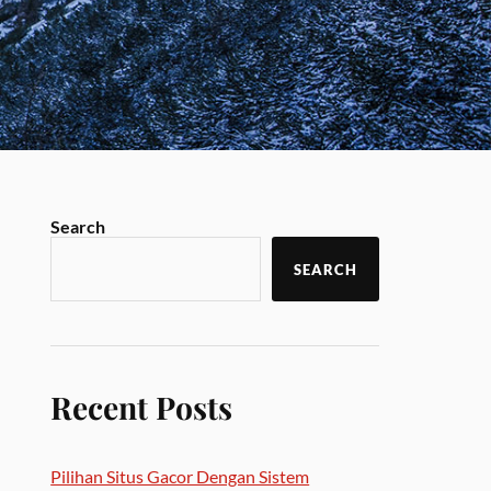
Search
SEARCH
Recent Posts
Pilihan Situs Gacor Dengan Sistem