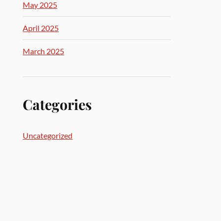
May 2025
April 2025
March 2025
Categories
Uncategorized