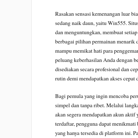
Rasakan sensasi kemenangan luar bia
sedang naik daun, yaitu Win555. Sit
dan menguntungkan, membuat setiap 
berbagai pilihan permainan menarik 
mampu memikat hati para penggemar j
peluang keberhasilan Anda dengan be
disediakan secara profesional dan ce
rutin demi mendapatkan akses cepat 
Bagi pemula yang ingin mencoba peru
simpel dan tanpa ribet. Melalui lan
akan segera mendapatkan akun aktif y
terdaftar, pengguna dapat menikmati
yang hanya tersedia di platform ini.