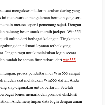
sa saat mengakses platform taruhan daring yang
us ini menawarkan pengalaman bermain yang seru
pemain merasa seperti pemenang sejati. Dengan
dan peluang besar untuk meraih jackpot, Win555
udi online dari berbagai kalangan. Tingkatkan
rgabung dan nikmati layanan terbaik yang
pat. Jangan ragu untuk melakukan login secara
dan mudah ke semua fitur terbaru dari
win555
.
ntungan, proses pendaftaran di Win 555 sangat
gkah mudah saat melakukan Win555 daftar, Anda
ang siap digunakan untuk bertaruh. Setelah
 berbagai bonus menarik dan promosi eksklusif
 Pastikan Anda menyimpan data login dengan aman