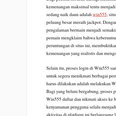
kemenangan maksimal tentu menjadi pr
sedang naik daun adalah
win555
, sit
peluang besar meraih jackpot. Deng
pengalaman bermain menjadi semaki
pemain mengklaim bahwa keberuntun
peruntungan di situs ini, membukt
kemenangan yang realistis dan meng
Selain itu, proses login di Win555 
untuk segera menikmati berbagai perm
harus dilakukan adalah melakukan Wi
Bagi yang belum bergabung, proses p
Win555 daftar dan nikmati akses ke b
kenyamanan pengguna selalu menjadi p
aktivitas di platform ini berlangsung