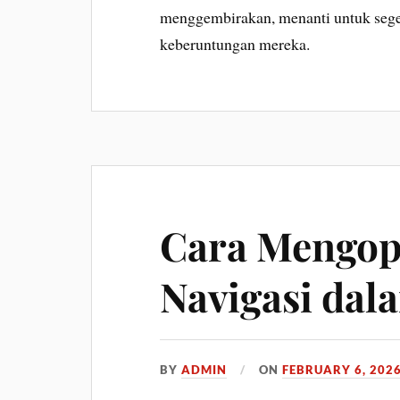
menggembirakan, menanti untuk sege
keberuntungan mereka.
Cara Mengop
Navigasi dal
BY
ADMIN
ON
FEBRUARY 6, 202