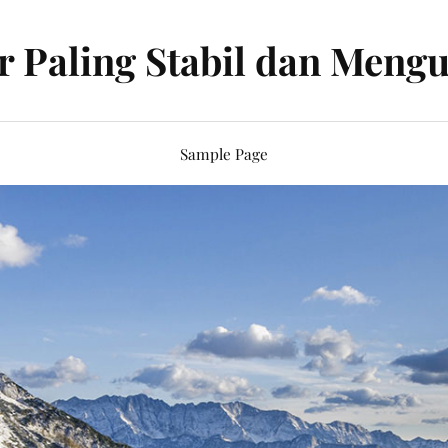
r Paling Stabil dan Men
Sample Page