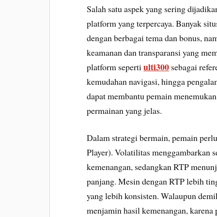
Salah satu aspek yang sering dijadi
platform yang terpercaya. Banyak si
dengan berbagai tema dan bonus, na
keamanan dan transparansi yang me
ulti300
platform seperti
sebagai refer
kemudahan navigasi, hingga pengalam
dapat membantu pemain menemukan si
permainan yang jelas.
Dalam strategi bermain, pemain perl
Player). Volatilitas menggambarkan 
kemenangan, sedangkan RTP menunju
panjang. Mesin dengan RTP lebih t
yang lebih konsisten. Walaupun demik
menjamin hasil kemenangan, karena p