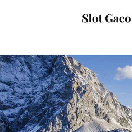
Slot Gaco