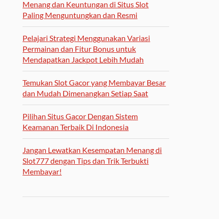
Menang dan Keuntungan di Situs Slot
Paling Menguntungkan dan Resmi
Pelajari Strategi Menggunakan Variasi
Permainan dan Fitur Bonus untuk
Mendapatkan Jackpot Lebih Mudah
Temukan Slot Gacor yang Membayar Besar
dan Mudah Dimenangkan Setiap Saat
Pilihan Situs Gacor Dengan Sistem
Keamanan Terbaik Di Indonesia
Jangan Lewatkan Kesempatan Menang di
Slot777 dengan Tips dan Trik Terbukti
Membayar!