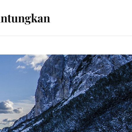
guntungkan