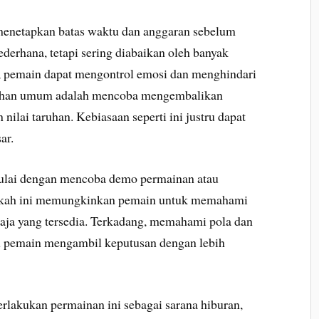
 menetapkan batas waktu dan anggaran sebelum
derhana, tetapi sering diabaikan oleh banyak
 pemain dapat mengontrol emosi dan menghindari
alahan umum adalah mencoba mengembalikan
ilai taruhan. Kebiasaan seperti ini justru dapat
ar.
mulai dengan mencoba demo permainan atau
gkah ini memungkinkan pemain untuk memahami
saja yang tersedia. Terkadang, memahami pola dan
 pemain mengambil keputusan dengan lebih
rlakukan permainan ini sebagai sarana hiburan,