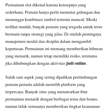
Permainan slot dikenal karena konsepnya yang
sederhana. Pemain hanya perlu memutar gulungan dan
menunggu kombinasi simbol tertentu muncul. Meski
terlihat mudah, banyak pemain yang tergoda untuk terus
bermain tanpa strategi yang jelas. Di sinilah pentingnya
manajemen modal dan disiplin dalam mengambil
keputusan. Permainan ini memang memberikan hiburan
yang menarik, namun tetap memiliki risiko, terutama
judi online
jika dihubungkan dengan aktivitas
.
Salah satu aspek yang sering dijadikan pertimbangan
pemain pemula adalah memilih platform yang
terpercaya. Banyak situs yang menawarkan fitur
permainan menarik dengan berbagai tema dan bonus,
namun tidak semuanya memberikan tingkat keamanan