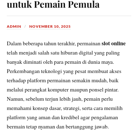
untuk Pemain Pemula
ADMIN
NOVEMBER 10, 2025
slot online
Dalam beberapa tahun terakhir, permainan
telah menjadi salah satu hiburan digital yang paling
banyak diminati oleh para pemain di dunia maya.
Perkembangan teknologi yang pesat membuat akses
terhadap platform permainan semakin mudah, baik
melalui perangkat komputer maupun ponsel pintar.
Namun, sebelum terjun lebih jauh, pemain perlu
memahami konsep dasar, strategi, serta cara memilih
platform yang aman dan kredibel agar pengalaman
bermain tetap nyaman dan bertanggung jawab.