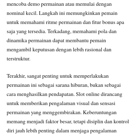
mencoba demo permainan atau memulai dengan
nominal kecil. Langkah ini memungkinkan pemain
untuk memahami ritme permainan dan fitur bonus apa
saja yang tersedia. Terkadang, memahami pola dan
dinamika permainan dapat membantu pemain
mengambil keputusan dengan lebih rasional dan
terstruktur.
Terakhir, sangat penting untuk memperlakukan
permainan ini sebagai sarana hiburan, bukan sebagai
cara menghasilkan pendapatan. Slot online dirancang
untuk memberikan pengalaman visual dan sensasi
permainan yang menggembirakan. Keberuntungan
memang menjadi faktor besar, tetapi disiplin dan kontrol
diri jauh lebih penting dalam menjaga pengalaman