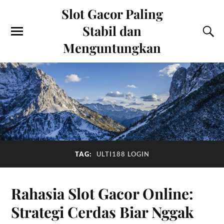
Slot Gacor Paling
Stabil dan
Menguntungkan
TAG:
ULTI188 LOGIN
Rahasia Slot Gacor Online:
Strategi Cerdas Biar Nggak