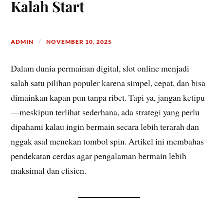
Kalah Start
ADMIN
NOVEMBER 10, 2025
Dalam dunia permainan digital, slot online menjadi
salah satu pilihan populer karena simpel, cepat, dan bisa
dimainkan kapan pun tanpa ribet. Tapi ya, jangan ketipu
—meskipun terlihat sederhana, ada strategi yang perlu
dipahami kalau ingin bermain secara lebih terarah dan
nggak asal menekan tombol spin. Artikel ini membahas
pendekatan cerdas agar pengalaman bermain lebih
maksimal dan efisien.