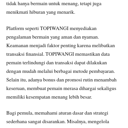
tidak hanya bermain untuk menang, tetapi juga
menikmati hiburan yang menarik.
Platform seperti TOPIWANGI menyediakan
pengalaman bermain yang aman dan nyaman.
Keamanan menjadi faktor penting karena melibatkan
transaksi finansial. TOPIWANGI memastikan data
pemain terlindungi dan transaksi dapat dilakukan
dengan mudah melalui berbagai metode pembayaran.
Selain itu, adanya bonus dan promosi rutin menambah
keseruan, membuat pemain merasa dihargai sekaligus
memiliki kesempatan menang lebih besar.
Bagi pemula, memahami aturan dasar dan strategi
sederhana sangat disarankan. Misalnya, mengelola