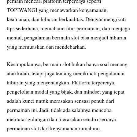
pemain mencari platform terpercaya seperti
TOPIWANGI yang menawarkan kenyamanan,
keamanan, dan hiburan berkualitas. Dengan mengikuti
tips sederhana, memahami fitur permainan, dan menjaga
mental, pengalaman bermain slot bisa menjadi hiburan
yang memuaskan dan mendebarkan.
Kesimpulannya, bermain slot bukan hanya soal menang
atau kalah, tetapi juga tentang menikmati pengalaman
hiburan yang menyenangkan. Platform terpercaya,
pengelolaan modal yang bijak, dan mindset yang tepat
adalah kunci untuk merasakan sensasi penuh dari
permainan ini. Jadi, tidak ada salahnya mencoba
memutar gulungan dan merasakan sendiri serunya
permainan slot dari kenyamanan rumahmu.