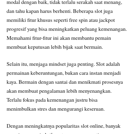
modal dengan baik, tidak terlalu serakah saat menang,
dan tahu kapan harus berhenti. Beberapa slot juga
memiliki fitur khusus seperti free spin atau jackpot
progresif yang bisa meningkatkan peluang kemenangan.
Memahami fitur-fitur ini akan membantu pemain
membuat keputusan lebih bijak saat bermain.
Selain itu, menjaga mindset juga penting. Slot adalah
permainan keberuntungan, bukan cara instan menjadi
kaya. Bermain dengan santai dan menikmati prosesnya
akan membuat pengalaman lebih menyenangkan.
Terlalu fokus pada kemenangan justru bisa
menimbulkan stres dan mengurangi keseruan.
Dengan meningkatnya popularitas slot online, banyak