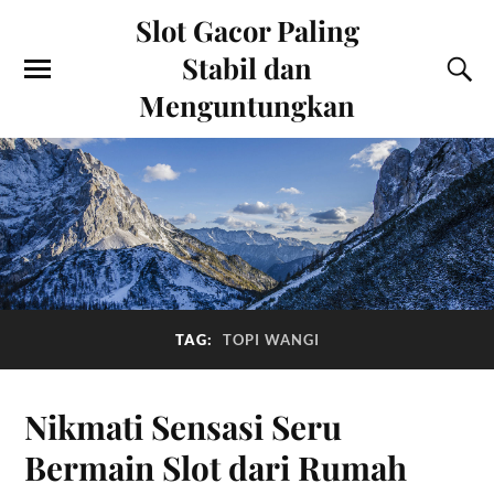
Slot Gacor Paling
Stabil dan
Menguntungkan
TAG:
TOPI WANGI
Nikmati Sensasi Seru
Bermain Slot dari Rumah