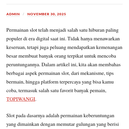
ADMIN
NOVEMBER 30, 2025
Permainan slot telah menjadi salah satu hiburan paling
populer di era digital saat ini. Tidak hanya menawarkan
keseruan, tetapi juga peluang mendapatkan kemenangan
besar membuat banyak orang terpikat untuk mencoba
peruntungannya. Dalam artikel ini, kita akan membahas
berbagai aspek permainan slot, dari mekanisme, tips
bermain, hingga platform terpercaya yang bisa kamu
coba, termasuk salah satu favorit banyak pemain,
TOPIWANGI
.
Slot pada dasarnya adalah permainan keberuntungan
yang dimainkan dengan memutar gulungan yang berisi