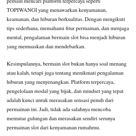
pemain mencari platform terpercaya seperti
TOPIWANGI yang menawarkan kenyamanan,
keamanan, dan hiburan berkualitas. Dengan mengikuti
tips sederhana, memahami fitur permainan, dan menjaga
mental, pengalaman bermain slot bisa menjadi hiburan
yang memuaskan dan mendebarkan.
Kesimpulannya, bermain slot bukan hanya soal menang
atau kalah, tetapi juga tentang menikmati pengalaman
hiburan yang menyenangkan. Platform terpercaya,
pengelolaan modal yang bijak, dan mindset yang tepat
adalah kunci untuk merasakan sensasi penuh dari
permainan ini. Jadi, tidak ada salahnya mencoba
memutar gulungan dan merasakan sendiri serunya
permainan slot dari kenyamanan rumahmu.