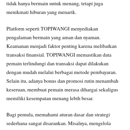
tidak hanya bermain untuk menang, tetapi juga
menikmati hiburan yang menarik.
Platform seperti TOPIWANGI menyediakan
pengalaman bermain yang aman dan nyaman.
Keamanan menjadi faktor penting karena melibatkan
transaksi finansial. TOPIWANGI memastikan data
pemain terlindungi dan transaksi dapat dilakukan
dengan mudah melalui berbagai metode pembayaran.
Selain itu, adanya bonus dan promosi rutin menambah
keseruan, membuat pemain merasa dihargai sekaligus
memiliki kesempatan menang lebih besar.
Bagi pemula, memahami aturan dasar dan strategi
sederhana sangat disarankan. Misalnya, mengelola