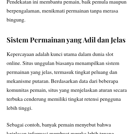
Pendekatan ini membantu pemain, baik pemula maupun
berpengalaman, menikmati permainan tanpa merasa
bingung.
Sistem Permainan yang Adil dan Jelas
Kepercayaan adalah kunci utama dalam dunia slot
online. Situs unggulan biasanya menampilkan sistem
permainan yang jelas, termasuk tingkat peluang dan
mekanisme putaran. Berdasarkan data dari beberapa
komunitas pemain, situs yang menjelaskan aturan secara
terbuka cenderung memiliki tingkat retensi pengguna
lebih tinggi.
Sebagai contoh, banyak pemain menyebut bahwa
kejelasan informasi membuat mereka lebih tenang