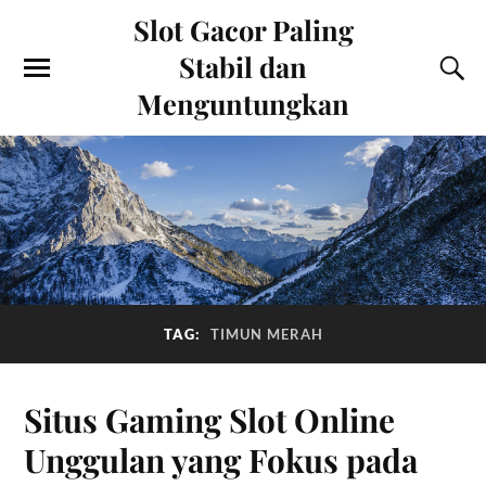
Slot Gacor Paling
Stabil dan
Menguntungkan
TAG:
TIMUN MERAH
Situs Gaming Slot Online
Unggulan yang Fokus pada