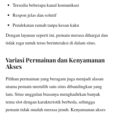
Tersedia beberapa kanal komunikasi
Respon jelas dan solutif
Pendekatan ramah tanpa kesan kaku
Dengan layanan seperti ini, pemain merasa dihargai dan
tidak ragu untuk terus berinteraksi di dalam situs.
Variasi Permainan dan Kenyamanan
Akses
Pilihan permainan yang beragam juga menjadi alasan
utama pemain memilih satu situs dibandingkan yang
lain. Situs unggulan biasanya menghadirkan banyak
tema slot dengan karakteristik berbeda, sehingga
pemain tidak mudah merasa jenuh. Kenyamanan akses