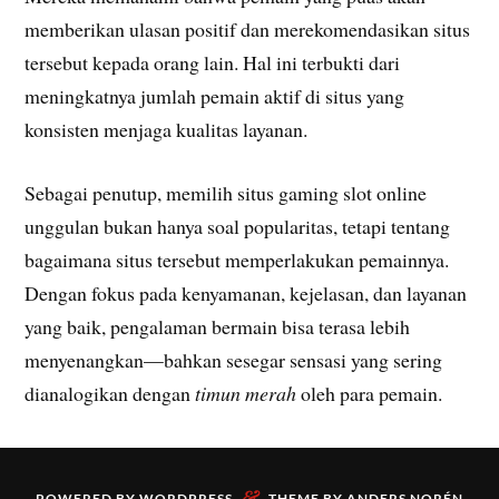
memberikan ulasan positif dan merekomendasikan situs
tersebut kepada orang lain. Hal ini terbukti dari
meningkatnya jumlah pemain aktif di situs yang
konsisten menjaga kualitas layanan.
Sebagai penutup, memilih situs gaming slot online
unggulan bukan hanya soal popularitas, tetapi tentang
bagaimana situs tersebut memperlakukan pemainnya.
Dengan fokus pada kenyamanan, kejelasan, dan layanan
yang baik, pengalaman bermain bisa terasa lebih
menyenangkan—bahkan sesegar sensasi yang sering
dianalogikan dengan
timun merah
oleh para pemain.
&
POWERED BY
WORDPRESS
THEME BY
ANDERS NORÉN