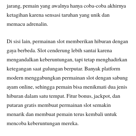
jarang, pemain yang awalnya hanya coba-coba akhirnya
ketagihan karena sensasi taruhan yang unik dan
memacu adrenalin.
Di sisi lain, permainan slot memberikan hiburan dengan
gaya berbeda. Slot cenderung lebih santai karena
mengandalkan keberuntungan, tapi tetap menghadirkan
ketegangan saat gulungan berputar. Banyak platform
modern menggabungkan permainan slot dengan sabung
ayam online, sehingga pemain bisa menikmati dua jenis
hiburan dalam satu tempat. Fitur bonus, jackpot, dan
putaran gratis membuat permainan slot semakin
menarik dan membuat pemain terus kembali untuk
mencoba keberuntungan mereka.