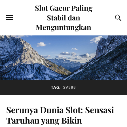
Slot Gacor Paling
Stabil dan
Menguntungkan
TAG:
SV388
Serunya Dunia Slot: Sensasi
Taruhan yang Bikin