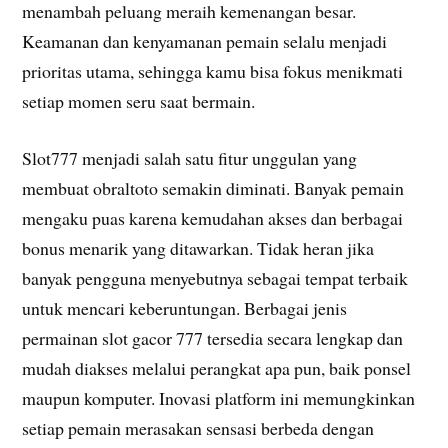
menambah peluang meraih kemenangan besar.
Keamanan dan kenyamanan pemain selalu menjadi
prioritas utama, sehingga kamu bisa fokus menikmati
setiap momen seru saat bermain.
Slot777 menjadi salah satu fitur unggulan yang
membuat obraltoto semakin diminati. Banyak pemain
mengaku puas karena kemudahan akses dan berbagai
bonus menarik yang ditawarkan. Tidak heran jika
banyak pengguna menyebutnya sebagai tempat terbaik
untuk mencari keberuntungan. Berbagai jenis
permainan slot gacor 777 tersedia secara lengkap dan
mudah diakses melalui perangkat apa pun, baik ponsel
maupun komputer. Inovasi platform ini memungkinkan
setiap pemain merasakan sensasi berbeda dengan