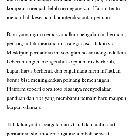
kompetisi menjadi lebih menegangkan. Hal ini tentu
menambah keseruan dan interaksi antar pemain.
Bagi yang ingin memaksimalkan pengalaman bermain,
penting untuk memahami strategi dasar dalam slot.
Meskipun permainan ini sebagian besar mengandalkan
keberuntungan, mengetahui kapan harus bertaruh,
kapan harus berhenti, dan bagaimana memanfaatkan
bonus bisa meningkatkan peluang kemenangan.
Platform seperti obraltoto biasanya menyediakan
panduan dan tips yang membantu pemain baru maupun
berpengalaman.
Tidak hanya itu, pengalaman visual dan audio dari
permainan slot modern juga menambah sensasi