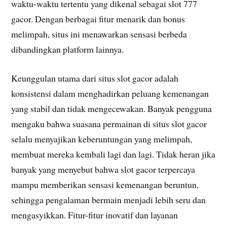
waktu-waktu tertentu yang dikenal sebagai slot 777
gacor. Dengan berbagai fitur menarik dan bonus
melimpah, situs ini menawarkan sensasi berbeda
dibandingkan platform lainnya.
Keunggulan utama dari situs slot gacor adalah
konsistensi dalam menghadirkan peluang kemenangan
yang stabil dan tidak mengecewakan. Banyak pengguna
mengaku bahwa suasana permainan di situs slot gacor
selalu menyajikan keberuntungan yang melimpah,
membuat mereka kembali lagi dan lagi. Tidak heran jika
banyak yang menyebut bahwa slot gacor terpercaya
mampu memberikan sensasi kemenangan beruntun,
sehingga pengalaman bermain menjadi lebih seru dan
mengasyikkan. Fitur-fitur inovatif dan layanan