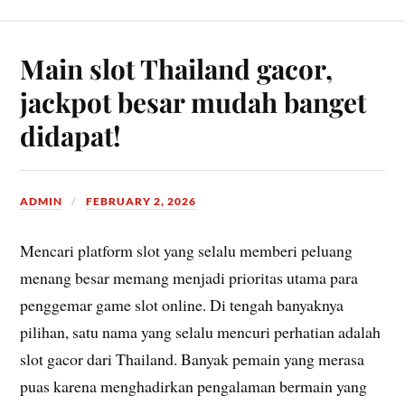
Main slot Thailand gacor,
jackpot besar mudah banget
didapat!
ADMIN
FEBRUARY 2, 2026
Mencari platform slot yang selalu memberi peluang
menang besar memang menjadi prioritas utama para
penggemar game slot online. Di tengah banyaknya
pilihan, satu nama yang selalu mencuri perhatian adalah
slot gacor dari Thailand. Banyak pemain yang merasa
puas karena menghadirkan pengalaman bermain yang