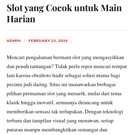
Slot yang Cocok untuk Main
Harian
ADMIN
FEBRUARY 23, 2026
Mencari pengalaman bermain slot yang mengasyikkan
dan penuh tantangan? Tidak perlu repot mencari tempat
lain karena obraltoto hadir sebagai solusi utama bagi
pecinta judi daring. Situs ini menawarkan berbagai
pilihan permainan slot yang menarik, mulai dari tema
klasik hingga inovatif, semuanya dirancang untuk
memberikan sensasi tak terlupakan. Dengan teknologi
terbaru dan tampilan visual yang menawan, setiap
putaran mampu membangkitkan semangat dan