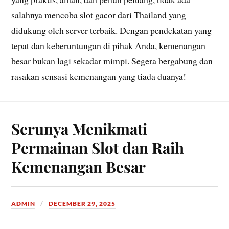
salahnya mencoba slot gacor dari Thailand yang
didukung oleh server terbaik. Dengan pendekatan yang
tepat dan keberuntungan di pihak Anda, kemenangan
besar bukan lagi sekadar mimpi. Segera bergabung dan
rasakan sensasi kemenangan yang tiada duanya!
Serunya Menikmati
Permainan Slot dan Raih
Kemenangan Besar
ADMIN
DECEMBER 29, 2025