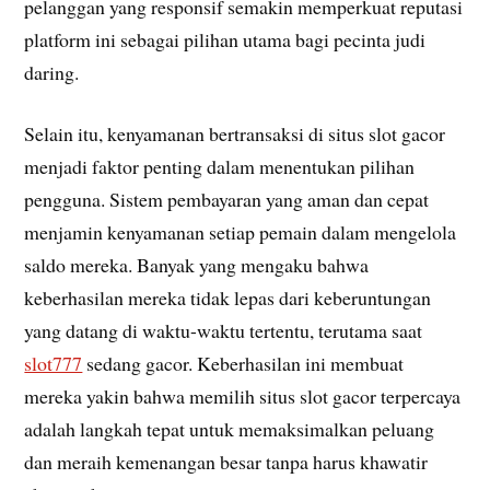
pelanggan yang responsif semakin memperkuat reputasi
platform ini sebagai pilihan utama bagi pecinta judi
daring.
Selain itu, kenyamanan bertransaksi di situs slot gacor
menjadi faktor penting dalam menentukan pilihan
pengguna. Sistem pembayaran yang aman dan cepat
menjamin kenyamanan setiap pemain dalam mengelola
saldo mereka. Banyak yang mengaku bahwa
keberhasilan mereka tidak lepas dari keberuntungan
yang datang di waktu-waktu tertentu, terutama saat
slot777
sedang gacor. Keberhasilan ini membuat
mereka yakin bahwa memilih situs slot gacor terpercaya
adalah langkah tepat untuk memaksimalkan peluang
dan meraih kemenangan besar tanpa harus khawatir