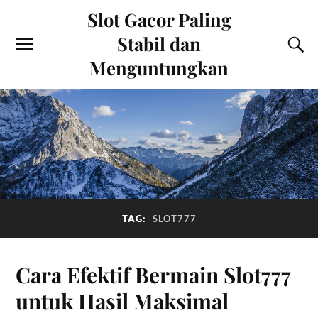
Slot Gacor Paling
Stabil dan
Menguntungkan
TAG:
SLOT777
Cara Efektif Bermain Slot777
untuk Hasil Maksimal