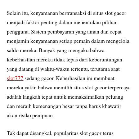
Selain itu, kenyamanan bertransaksi di situs slot gacor
menjadi faktor penting dalam menentukan pilihan
pengguna. Sistem pembayaran yang aman dan cepat
menjamin kenyamanan setiap pemain dalam mengelola
saldo mereka. Banyak yang mengaku bahwa
keberhasilan mereka tidak lepas dari keberuntungan
yang datang di waktu-waktu tertentu, terutama saat
slot777
sedang gacor. Keberhasilan ini membuat
mereka yakin bahwa memilih situs slot gacor terpercaya
adalah langkah tepat untuk memaksimalkan peluang
dan meraih kemenangan besar tanpa harus khawatir
akan risiko penipuan.
Tak dapat disangkal, popularitas slot gacor terus