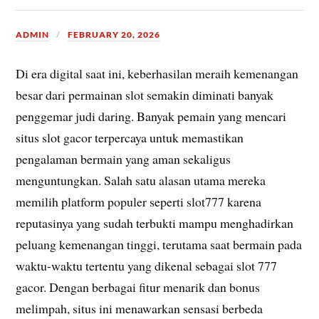
ADMIN
FEBRUARY 20, 2026
Di era digital saat ini, keberhasilan meraih kemenangan
besar dari permainan slot semakin diminati banyak
penggemar judi daring. Banyak pemain yang mencari
situs slot gacor terpercaya untuk memastikan
pengalaman bermain yang aman sekaligus
menguntungkan. Salah satu alasan utama mereka
memilih platform populer seperti slot777 karena
reputasinya yang sudah terbukti mampu menghadirkan
peluang kemenangan tinggi, terutama saat bermain pada
waktu-waktu tertentu yang dikenal sebagai slot 777
gacor. Dengan berbagai fitur menarik dan bonus
melimpah, situs ini menawarkan sensasi berbeda