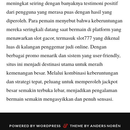
meningkat seiring dengan banyaknya testimoni positif
dari pengguna yang merasa puas dengan hasil yang
diperoleh. Para pemain menyebut bahwa keberuntungan
mereka seringkali datang saat bermain di platform yang
menawarkan slot gacor, termasuk slot777 yang dikenal
luas di kalangan penggemar judi online. Dengan
berbagai promo menarik dan sistem yang user-friendly,
situs ini menjadi destinasi utama untuk meraih
kemenangan besar. Melalui kombinasi keberuntungan
dan strategi tepat, peluang untuk memperoleh jackpot
besar semakin terbuka lebar, menjadikan pengalaman
bermain semakin mengasyikkan dan penuh sensasi.
&
POWERED BY
WORDPRESS
THEME BY
ANDERS NORÉN