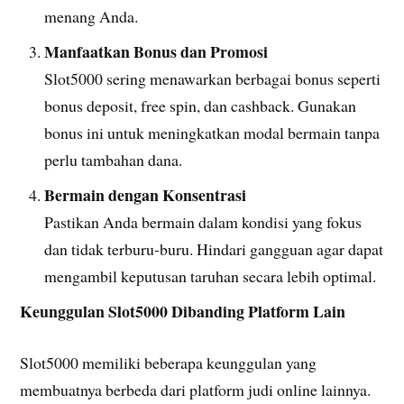
menang Anda.
Manfaatkan Bonus dan Promosi
Slot5000 sering menawarkan berbagai bonus seperti
bonus deposit, free spin, dan cashback. Gunakan
bonus ini untuk meningkatkan modal bermain tanpa
perlu tambahan dana.
Bermain dengan Konsentrasi
Pastikan Anda bermain dalam kondisi yang fokus
dan tidak terburu-buru. Hindari gangguan agar dapat
mengambil keputusan taruhan secara lebih optimal.
Keunggulan Slot5000 Dibanding Platform Lain
Slot5000 memiliki beberapa keunggulan yang
membuatnya berbeda dari platform judi online lainnya.