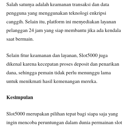
Salah satunya adalah keamanan transaksi dan data
pengguna yang menggunakan teknologi enkripsi
canggih. Selain itu, platform ini menyediakan layanan
pelanggan 24 jam yang siap membantu jika ada kendala
saat bermain.
Selain fitur keamanan dan layanan, Slot5000 juga
dikenal karena kecepatan proses deposit dan penarikan
dana, sehingga pemain tidak perlu menunggu lama
untuk menikmati hasil kemenangan mereka.
Kesimpulan
Slot5000 merupakan pilihan tepat bagi siapa saja yang
ingin mencoba peruntungan dalam dunia permainan slot