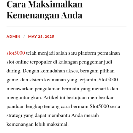
Cara Maksimalkan
Kemenangan Anda
ADMIN
MAY 25, 2025
slot5000
telah menjadi salah satu platform permainan
slot online terpopuler di kalangan penggemar judi
daring. Dengan kemudahan akses, beragam pilihan
game, dan sistem keamanan yang terjamin, Slot5000
menawarkan pengalaman bermain yang menarik dan
menguntungkan. Artikel ini bertujuan memberikan
panduan lengkap tentang cara bermain Slot5000 serta
strategi yang dapat membantu Anda meraih
kemenangan lebih maksimal.