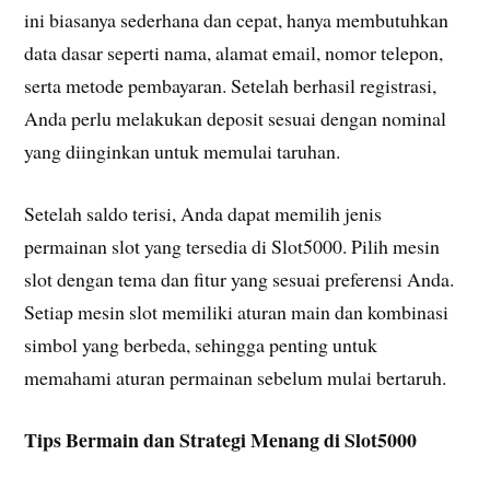
ini biasanya sederhana dan cepat, hanya membutuhkan
data dasar seperti nama, alamat email, nomor telepon,
serta metode pembayaran. Setelah berhasil registrasi,
Anda perlu melakukan deposit sesuai dengan nominal
yang diinginkan untuk memulai taruhan.
Setelah saldo terisi, Anda dapat memilih jenis
permainan slot yang tersedia di Slot5000. Pilih mesin
slot dengan tema dan fitur yang sesuai preferensi Anda.
Setiap mesin slot memiliki aturan main dan kombinasi
simbol yang berbeda, sehingga penting untuk
memahami aturan permainan sebelum mulai bertaruh.
Tips Bermain dan Strategi Menang di Slot5000