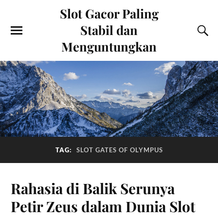
Slot Gacor Paling
Stabil dan
Menguntungkan
TAG:
SLOT GATES OF OLYMPUS
Rahasia di Balik Serunya
Petir Zeus dalam Dunia Slot