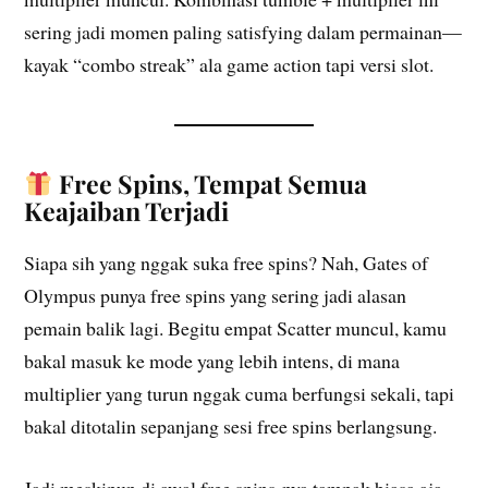
sering jadi momen paling satisfying dalam permainan—
kayak “combo streak” ala game action tapi versi slot.
Free Spins, Tempat Semua
Keajaiban Terjadi
Siapa sih yang nggak suka free spins? Nah, Gates of
Olympus punya free spins yang sering jadi alasan
pemain balik lagi. Begitu empat Scatter muncul, kamu
bakal masuk ke mode yang lebih intens, di mana
multiplier yang turun nggak cuma berfungsi sekali, tapi
bakal ditotalin sepanjang sesi free spins berlangsung.
Jadi meskipun di awal free spins-nya tampak biasa aja,