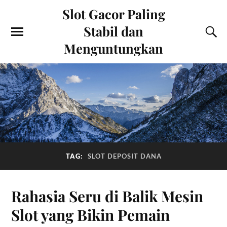
Slot Gacor Paling
Stabil dan
Menguntungkan
TAG:
SLOT DEPOSIT DANA
Rahasia Seru di Balik Mesin
Slot yang Bikin Pemain