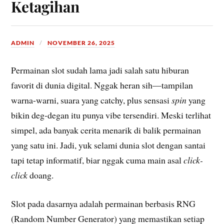
Ketagihan
ADMIN
NOVEMBER 26, 2025
Permainan slot sudah lama jadi salah satu hiburan
favorit di dunia digital. Nggak heran sih—tampilan
warna-warni, suara yang catchy, plus sensasi
spin
yang
bikin deg-degan itu punya vibe tersendiri. Meski terlihat
simpel, ada banyak cerita menarik di balik permainan
yang satu ini. Jadi, yuk selami dunia slot dengan santai
tapi tetap informatif, biar nggak cuma main asal
click-
click
doang.
Slot pada dasarnya adalah permainan berbasis RNG
(Random Number Generator) yang memastikan setiap