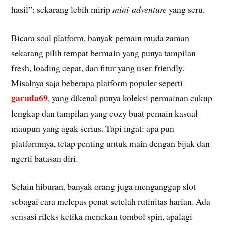
hasil”; sekarang lebih mirip
mini-adventure
yang seru.
Bicara soal platform, banyak pemain muda zaman
sekarang pilih tempat bermain yang punya tampilan
fresh, loading cepat, dan fitur yang user-friendly.
Misalnya saja beberapa platform populer seperti
garuda69
, yang dikenal punya koleksi permainan cukup
lengkap dan tampilan yang cozy buat pemain kasual
maupun yang agak serius. Tapi ingat: apa pun
platformnya, tetap penting untuk main dengan bijak dan
ngerti batasan diri.
Selain hiburan, banyak orang juga menganggap slot
sebagai cara melepas penat setelah rutinitas harian. Ada
sensasi rileks ketika menekan tombol spin, apalagi