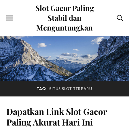
Slot Gacor Paling
Stabil dan
Menguntungkan
TAG:
SITUS SLOT TERBARU
Dapatkan Link Slot Gacor
Paling Akurat Hari Ini