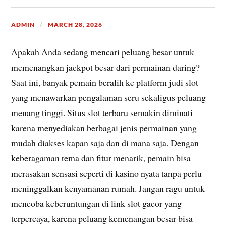
ADMIN
MARCH 28, 2026
Apakah Anda sedang mencari peluang besar untuk
memenangkan jackpot besar dari permainan daring?
Saat ini, banyak pemain beralih ke platform judi slot
yang menawarkan pengalaman seru sekaligus peluang
menang tinggi. Situs slot terbaru semakin diminati
karena menyediakan berbagai jenis permainan yang
mudah diakses kapan saja dan di mana saja. Dengan
keberagaman tema dan fitur menarik, pemain bisa
merasakan sensasi seperti di kasino nyata tanpa perlu
meninggalkan kenyamanan rumah. Jangan ragu untuk
mencoba keberuntungan di link slot gacor yang
terpercaya, karena peluang kemenangan besar bisa