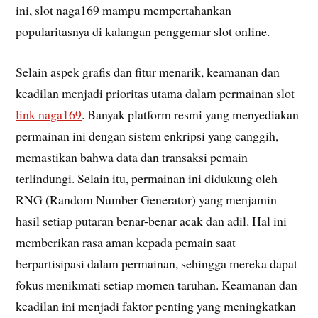
ini, slot naga169 mampu mempertahankan
popularitasnya di kalangan penggemar slot online.
Selain aspek grafis dan fitur menarik, keamanan dan
keadilan menjadi prioritas utama dalam permainan slot
link naga169
. Banyak platform resmi yang menyediakan
permainan ini dengan sistem enkripsi yang canggih,
memastikan bahwa data dan transaksi pemain
terlindungi. Selain itu, permainan ini didukung oleh
RNG (Random Number Generator) yang menjamin
hasil setiap putaran benar-benar acak dan adil. Hal ini
memberikan rasa aman kepada pemain saat
berpartisipasi dalam permainan, sehingga mereka dapat
fokus menikmati setiap momen taruhan. Keamanan dan
keadilan ini menjadi faktor penting yang meningkatkan