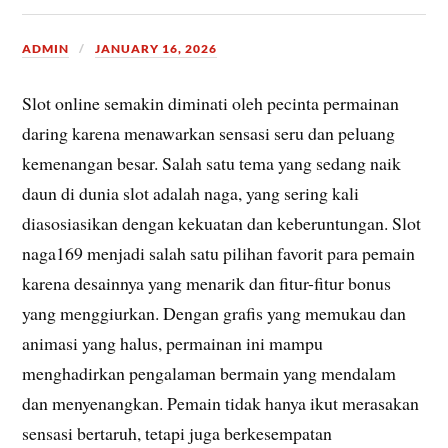
ADMIN
JANUARY 16, 2026
Slot online semakin diminati oleh pecinta permainan
daring karena menawarkan sensasi seru dan peluang
kemenangan besar. Salah satu tema yang sedang naik
daun di dunia slot adalah naga, yang sering kali
diasosiasikan dengan kekuatan dan keberuntungan. Slot
naga169 menjadi salah satu pilihan favorit para pemain
karena desainnya yang menarik dan fitur-fitur bonus
yang menggiurkan. Dengan grafis yang memukau dan
animasi yang halus, permainan ini mampu
menghadirkan pengalaman bermain yang mendalam
dan menyenangkan. Pemain tidak hanya ikut merasakan
sensasi bertaruh, tetapi juga berkesempatan