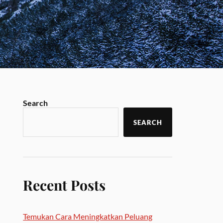
Search
SEARCH
Recent Posts
Temukan Cara Meningkatkan Peluang