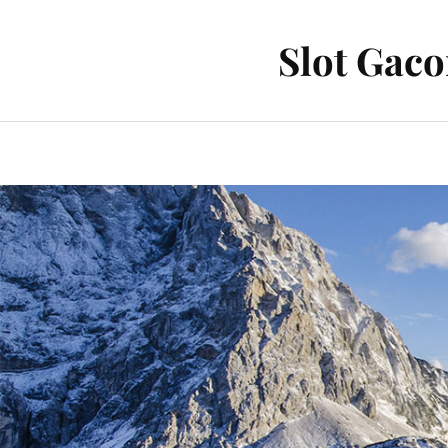
Slot Gaco