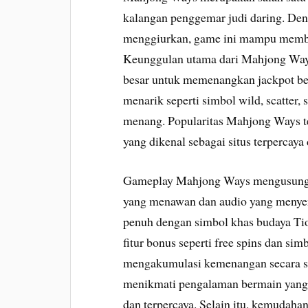
kalangan penggemar judi daring. Den
menggiurkan, game ini mampu member
Keunggulan utama dari Mahjong Ways
besar untuk memenangkan jackpot bes
menarik seperti simbol wild, scatter,
menang. Popularitas Mahjong Ways ter
yang dikenal sebagai situs terpercaya
Gameplay Mahjong Ways mengusung t
yang menawan dan audio yang menye
penuh dengan simbol khas budaya Tion
fitur bonus seperti free spins dan s
mengakumulasi kemenangan secara si
menikmati pengalaman bermain yang l
dan terpercaya. Selain itu, kemudaha