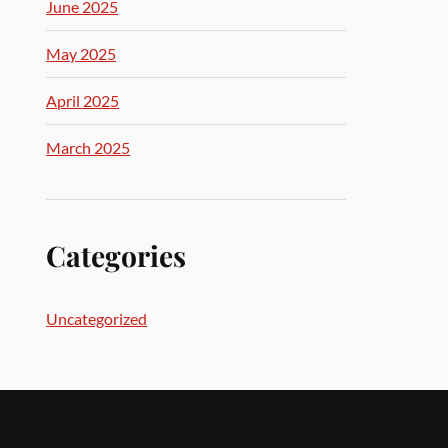
June 2025
May 2025
April 2025
March 2025
Categories
Uncategorized