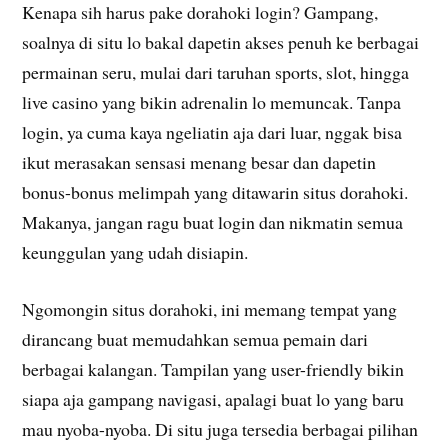
Kenapa sih harus pake dorahoki login? Gampang,
soalnya di situ lo bakal dapetin akses penuh ke berbagai
permainan seru, mulai dari taruhan sports, slot, hingga
live casino yang bikin adrenalin lo memuncak. Tanpa
login, ya cuma kaya ngeliatin aja dari luar, nggak bisa
ikut merasakan sensasi menang besar dan dapetin
bonus-bonus melimpah yang ditawarin situs dorahoki.
Makanya, jangan ragu buat login dan nikmatin semua
keunggulan yang udah disiapin.
Ngomongin situs dorahoki, ini memang tempat yang
dirancang buat memudahkan semua pemain dari
berbagai kalangan. Tampilan yang user-friendly bikin
siapa aja gampang navigasi, apalagi buat lo yang baru
mau nyoba-nyoba. Di situ juga tersedia berbagai pilihan