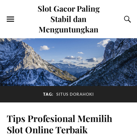
Slot Gacor Paling
Stabil dan
Menguntungkan
TAG:
SITUS DORAHOKI
Tips Profesional Memilih
Slot Online Terbaik