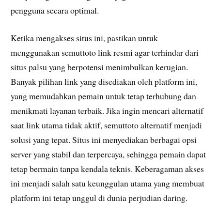
pengguna secara optimal.
Ketika mengakses situs ini, pastikan untuk
menggunakan semuttoto link resmi agar terhindar dari
situs palsu yang berpotensi menimbulkan kerugian.
Banyak pilihan link yang disediakan oleh platform ini,
yang memudahkan pemain untuk tetap terhubung dan
menikmati layanan terbaik. Jika ingin mencari alternatif
saat link utama tidak aktif, semuttoto alternatif menjadi
solusi yang tepat. Situs ini menyediakan berbagai opsi
server yang stabil dan terpercaya, sehingga pemain dapat
tetap bermain tanpa kendala teknis. Keberagaman akses
ini menjadi salah satu keunggulan utama yang membuat
platform ini tetap unggul di dunia perjudian daring.