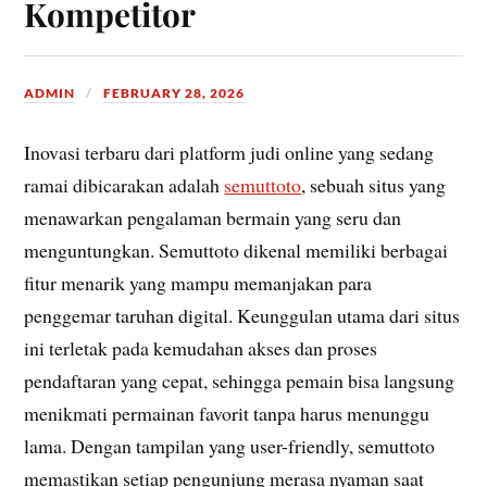
Kompetitor
ADMIN
FEBRUARY 28, 2026
Inovasi terbaru dari platform judi online yang sedang
ramai dibicarakan adalah
semuttoto
, sebuah situs yang
menawarkan pengalaman bermain yang seru dan
menguntungkan. Semuttoto dikenal memiliki berbagai
fitur menarik yang mampu memanjakan para
penggemar taruhan digital. Keunggulan utama dari situs
ini terletak pada kemudahan akses dan proses
pendaftaran yang cepat, sehingga pemain bisa langsung
menikmati permainan favorit tanpa harus menunggu
lama. Dengan tampilan yang user-friendly, semuttoto
memastikan setiap pengunjung merasa nyaman saat