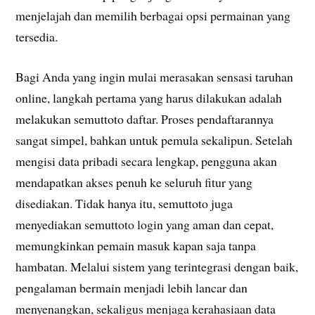
menjelajah dan memilih berbagai opsi permainan yang
tersedia.
Bagi Anda yang ingin mulai merasakan sensasi taruhan
online, langkah pertama yang harus dilakukan adalah
melakukan semuttoto daftar. Proses pendaftarannya
sangat simpel, bahkan untuk pemula sekalipun. Setelah
mengisi data pribadi secara lengkap, pengguna akan
mendapatkan akses penuh ke seluruh fitur yang
disediakan. Tidak hanya itu, semuttoto juga
menyediakan semuttoto login yang aman dan cepat,
memungkinkan pemain masuk kapan saja tanpa
hambatan. Melalui sistem yang terintegrasi dengan baik,
pengalaman bermain menjadi lebih lancar dan
menyenangkan, sekaligus menjaga kerahasiaan data