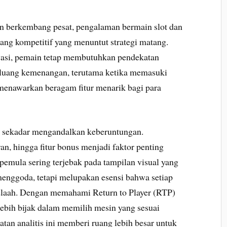
n berkembang pesat, pengalaman bermain slot dan
jang kompetitif yang menuntut strategi matang.
vasi, pemain tetap membutuhkan pendekatan
luang kemenangan, terutama ketika memasuki
enawarkan beragam fitur menarik bagi para
gi sekadar mengandalkan keberuntungan.
an, hingga fitur bonus menjadi faktor penting
pemula sering terjebak pada tampilan visual yang
enggoda, tetapi melupakan esensi bahwa setiap
telaah. Dengan memahami Return to Player (RTP)
lebih bijak dalam memilih mesin yang sesuai
an analitis ini memberi ruang lebih besar untuk