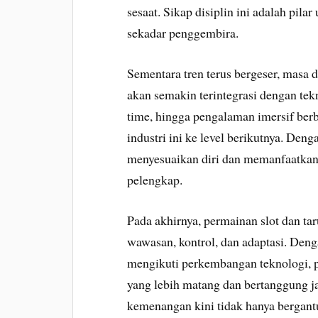
sesaat. Sikap disiplin ini adalah pi
sekadar penggembira.
Sementara tren terus bergeser, masa 
akan semakin terintegrasi dengan tekn
time, hingga pengalaman imersif ber
industri ini ke level berikutnya. De
menyesuaikan diri dan memanfaatkan 
pelengkap.
Pada akhirnya, permainan slot dan t
wawasan, kontrol, dan adaptasi. Deng
mengikuti perkembangan teknologi,
yang lebih matang dan bertanggung ja
kemenangan kini tidak hanya bergant