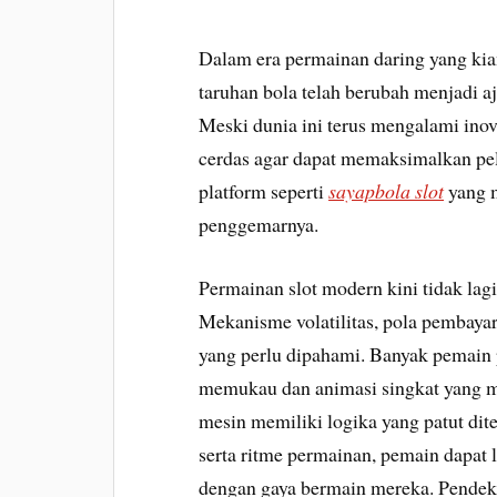
Dalam era permainan daring yang kia
taruhan bola telah berubah menjadi a
Meski dunia ini terus mengalami ino
cerdas agar dapat memaksimalkan pe
platform seperti
sayapbola slot
yang m
penggemarnya.
Permainan slot modern kini tidak la
Mekanisme volatilitas, pola pembayar
yang perlu dipahami. Banyak pemain 
memukau dan animasi singkat yang m
mesin memiliki logika yang patut di
serta ritme permainan, pemain dapat 
dengan gaya bermain mereka. Pendekat