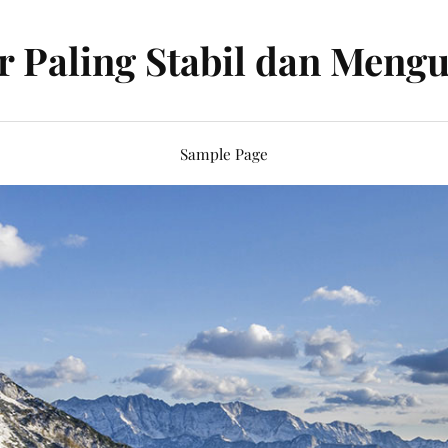
r Paling Stabil dan Men
Sample Page