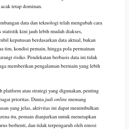
r acak tetap dominan.
kembangan data dan teknologi telah mengubah cara
statistik kini jauh lebih mudah diakses,
l keputusan berdasarkan data aktual, bukan
ma tim, kondisi pemain, hingga pola permainan
angi risiko. Pendekatan berbasis data ini tidak
 juga memberikan pengalaman bermain yang lebih
h platform atau strategi yang digunakan, penting
agai prioritas. Dunia
judi online
memang
asan yang jelas, aktivitas ini dapat menimbulkan
rena itu, pemain dianjurkan untuk menetapkan
us berhenti, dan tidak terpengaruh oleh emosi