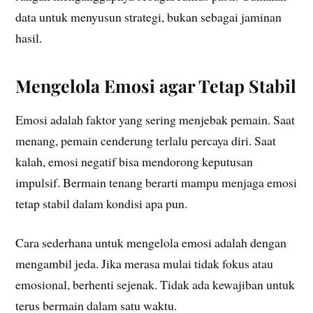
data untuk menyusun strategi, bukan sebagai jaminan
hasil.
Mengelola Emosi agar Tetap Stabil
Emosi adalah faktor yang sering menjebak pemain. Saat
menang, pemain cenderung terlalu percaya diri. Saat
kalah, emosi negatif bisa mendorong keputusan
impulsif. Bermain tenang berarti mampu menjaga emosi
tetap stabil dalam kondisi apa pun.
Cara sederhana untuk mengelola emosi adalah dengan
mengambil jeda. Jika merasa mulai tidak fokus atau
emosional, berhenti sejenak. Tidak ada kewajiban untuk
terus bermain dalam satu waktu.