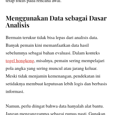
tetap fokus pada rencana awal.
Menggunakan Data sebagai Dasar
Analisis
Bermain terukur tidak bisa lepas dari analisis data.
Banyak pemain kini memanfaatkan data hasil
sebelumnya sebagai bahan evaluasi. Dalam konteks
togel hongkong
, misalnya, pemain sering mempelajari
pola angka yang sering muncul atau jarang keluar.
Meski tidak menjamin kemenangan, pendekatan ini
setidaknya membuat keputusan lebih logis dan berbasis
informasi.
Namun, perlu diingat bahwa data hanyalah alat bantu.
Jangan menganggapnya sebagai rumus pasti. Gunakan