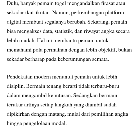
Dulu, banyak pemain togel mengandalkan firasat atau
sekadar ikut-ikutan. Namun, perkembangan platform
digital membuat segalanya berubah. Sekarang, pemain
bisa mengakses data, statistik, dan riwayat angka secara
lebih mudah. Hal ini membantu pemain untuk
memahami pola permainan dengan lebih objektif, bukan
sekadar berharap pada keberuntungan semata.
Pendekatan modern menuntut pemain untuk lebih
disiplin. Bermain tenang berarti tidak terburu-buru
dalam mengambil keputusan. Sedangkan bermain
terukur artinya setiap langkah yang diambil sudah
dipikirkan dengan matang, mulai dari pemilihan angka
hingga pengelolaan modal.