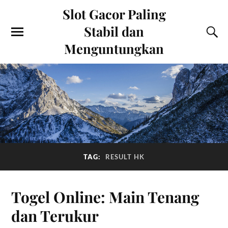
Slot Gacor Paling
Stabil dan
Menguntungkan
TAG:
RESULT HK
Togel Online: Main Tenang
dan Terukur