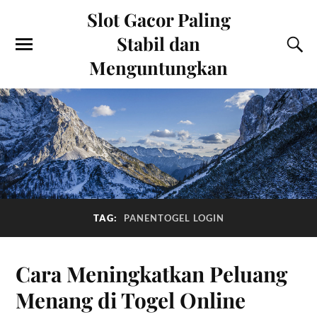
Slot Gacor Paling
Stabil dan
Menguntungkan
TAG:
PANENTOGEL LOGIN
Cara Meningkatkan Peluang
Menang di Togel Online