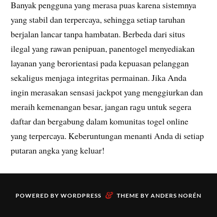
Banyak pengguna yang merasa puas karena sistemnya
yang stabil dan terpercaya, sehingga setiap taruhan
berjalan lancar tanpa hambatan. Berbeda dari situs
ilegal yang rawan penipuan, panentogel menyediakan
layanan yang berorientasi pada kepuasan pelanggan
sekaligus menjaga integritas permainan. Jika Anda
ingin merasakan sensasi jackpot yang menggiurkan dan
meraih kemenangan besar, jangan ragu untuk segera
daftar dan bergabung dalam komunitas togel online
yang terpercaya. Keberuntungan menanti Anda di setiap
putaran angka yang keluar!
&
POWERED BY
WORDPRESS
THEME BY
ANDERS NORÉN